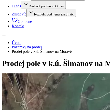
O nás
Rozbalit podmenu O nás
Zjistit víc
Rozbalit podmenu Zjistit víc
Oblíbené
Kontakt
Úvod
Pozemky na prodej
Prodej pole v k.ú. Šimanov na Moravě
Prodej pole v k.ú. Šimanov na 