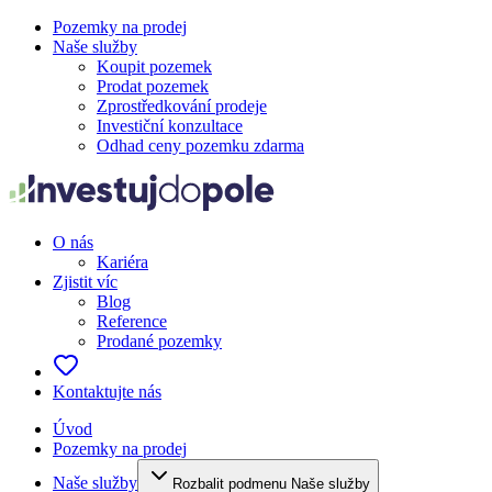
Pozemky na prodej
Naše služby
Koupit pozemek
Prodat pozemek
Zprostředkování prodeje
Investiční konzultace
Odhad ceny pozemku zdarma
O nás
Kariéra
Zjistit víc
Blog
Reference
Prodané pozemky
Kontaktujte nás
Úvod
Pozemky na prodej
Naše služby
Rozbalit podmenu Naše služby