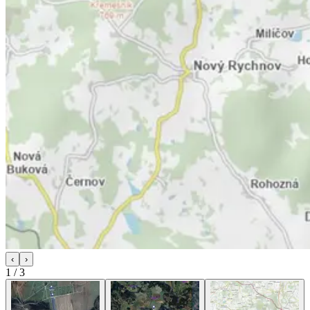
‹
›
1
/
3