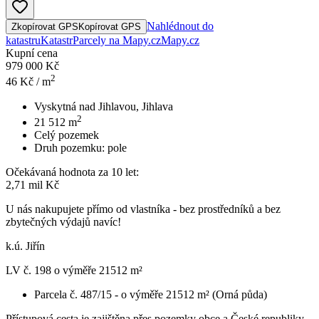
Nahlédnout do
Zkopírovat GPS
Kopírovat GPS
katastru
Katastr
Parcely na Mapy.cz
Mapy.cz
Kupní cena
979 000 Kč
2
46
Kč / m
Vyskytná nad Jihlavou, Jihlava
2
21 512
m
Celý pozemek
Druh pozemku:
pole
Očekávaná hodnota za 10 let:
2,71 mil Kč
U nás nakupujete přímo od vlastníka - bez prostředníků a bez
zbytečných výdajů navíc!
k.ú. Jiřín
LV č. 198 o výměře 21512 m²
Parcela č. 487/15 - o výměře 21512 m² (Orná půda)
Přístupová cesta je zajištěna přes pozemky obce a České republiky.