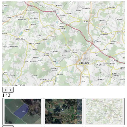
‹
›
1
/
3