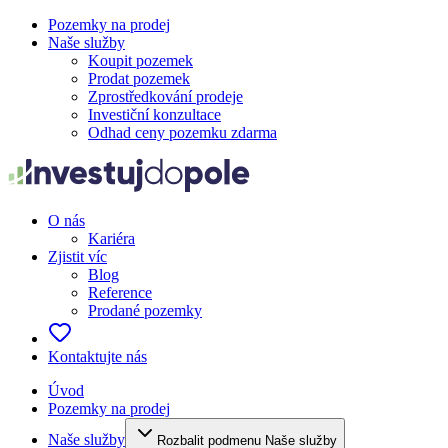
Pozemky na prodej
Naše služby
Koupit pozemek
Prodat pozemek
Zprostředkování prodeje
Investiční konzultace
Odhad ceny pozemku zdarma
O nás
Kariéra
Zjistit víc
Blog
Reference
Prodané pozemky
Kontaktujte nás
Úvod
Pozemky na prodej
Naše služby
Rozbalit podmenu Naše služby