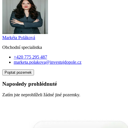
Markéta Poláková
Obchodní specialist
ka
+420 775 295 487
marketa.polakova@investujdopole.cz
Poptat pozemek
Naposledy prohlédnuté
Zatím jste neprohlíželi žádné jiné pozemky.