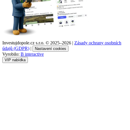
Investujdopole.cz s.r.o. ©
2025–2026
|
Zásady ochrany osobních
údajů (GDPR)
|
Nastavení cookies
Vyrobilo:
B interactive
VIP nabídka