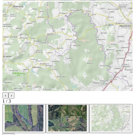
‹
›
1
/
3