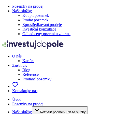
Pozemky na prodej
Naše služby
Koupit pozemek
Prodat pozemek
Zprostředkování prodeje
Investiční konzultace
Odhad ceny pozemku zdarma
O nás
Kariéra
Zjistit víc
Blog
Reference
Prodané pozemky
Kontaktujte nás
Úvod
Pozemky na prodej
Naše služby
Rozbalit podmenu Naše služby