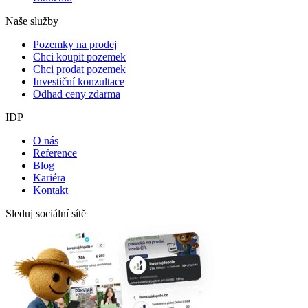
Naše služby
Pozemky na prodej
Chci koupit pozemek
Chci prodat pozemek
Investiční konzultace
Odhad ceny zdarma
IDP
O nás
Reference
Blog
Kariéra
Kontakt
Sleduj sociální sítě