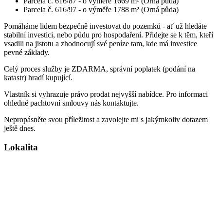
Parcela č. 616/87 - o výměře 1669 m² (Orná půda)
Parcela č. 616/97 - o výměře 1788 m² (Orná půda)
Pomáháme lidem bezpečně investovat do pozemků - ať už hledáte
stabilní investici, nebo půdu pro hospodaření. Přidejte se k těm, kteří
vsadili na jistotu a zhodnocují své peníze tam, kde má investice
pevné základy.
Celý proces služby je ZDARMA, správní poplatek (podání na
katastr) hradí kupující.
Vlastník si vyhrazuje právo prodat nejvyšší nabídce. Pro informaci
ohledně pachtovní smlouvy nás kontaktujte.
Nepropásněte svou příležitost a zavolejte mi s jakýmkoliv dotazem
ještě dnes.
Lokalita