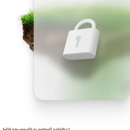
Ještě jste nenašli tu nejlepší nabídku?