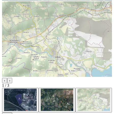
‹
›
1
/
3