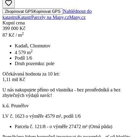
Nahlédnout do
Zkopírovat GPS
Kopírovat GPS
katastru
Katastr
Parcely na Mapy.cz
Mapy.cz
Kupní cena
399 000 Kč
2
87
Kč / m
Kadaň, Chomutov
2
4 579
m
Podíl 1/6
Druh pozemku:
pole
Očekávaná hodnota za 10 let:
1,11 mil Kč
U nás nakupujete přímo od vlastníka - bez prostředníků a bez
zbytečných výdajů navíc!
k.ú. Prunéřov
LV č. 1623 o výměře 4579 m², podíl 1/6
Parcela č. 121/8 - o výměře 27472 m² (Orná půda)
Pomáháme lidem bezpečně investovat do pozemků - ať už hledáte