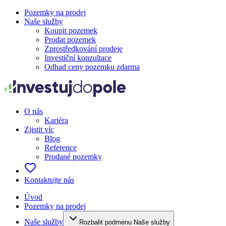
Pozemky na prodej
Naše služby
Koupit pozemek
Prodat pozemek
Zprostředkování prodeje
Investiční konzultace
Odhad ceny pozemku zdarma
O nás
Kariéra
Zjistit víc
Blog
Reference
Prodané pozemky
Kontaktujte nás
Úvod
Pozemky na prodej
Naše služby
Rozbalit podmenu Naše služby