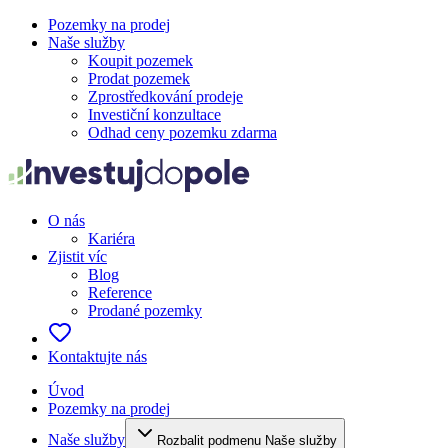
Pozemky na prodej
Naše služby
Koupit pozemek
Prodat pozemek
Zprostředkování prodeje
Investiční konzultace
Odhad ceny pozemku zdarma
O nás
Kariéra
Zjistit víc
Blog
Reference
Prodané pozemky
Kontaktujte nás
Úvod
Pozemky na prodej
Naše služby
Rozbalit podmenu Naše služby