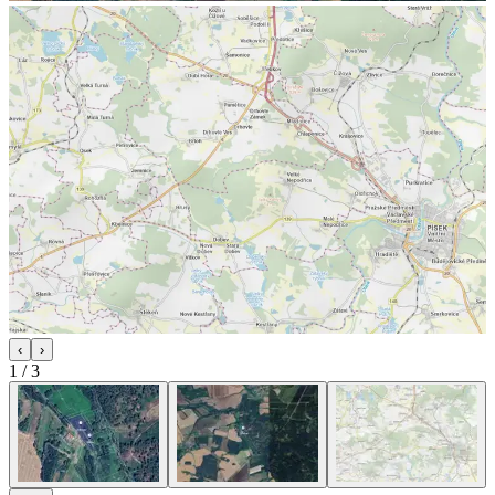
‹
›
1
/
3