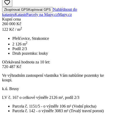
Nahlédnout do
Zkopírovat GPS
Kopírovat GPS
katastru
Katastr
Parcely na Mapy.cz
Mapy.cz
Kupní cena
260 000 Kč
2
122
Kč / m
Přešťovice, Strakonice
2
2 126
m
Podíl 2/3
Druh pozemku:
louky
Očekávaná hodnota za 10 let:
720 487 Kč
Ve výhradním zastoupení vlastníka Vám nabízíme pozemky ke
koupi.
k.ú. Brusy
LV č. 167 o celkové výměře 2126 m², podíl 2/3
Parcela č. 1151/5 - o výměře 106 m² (Vodní plocha)
Parcela č. 142 - o výměře 3083 m² (Trvalý travní porost)