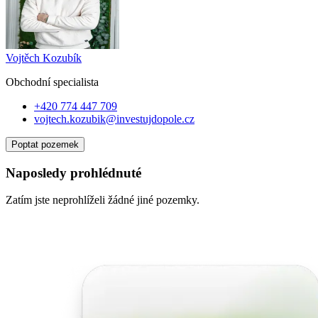
Vojtěch Kozubík
Obchodní specialist
a
+420 774 447 709
vojtech.kozubik@investujdopole.cz
Poptat pozemek
Naposledy prohlédnuté
Zatím jste neprohlíželi žádné jiné pozemky.