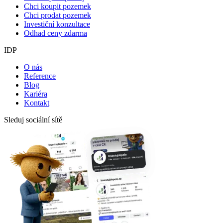
Chci koupit pozemek
Chci prodat pozemek
Investiční konzultace
Odhad ceny zdarma
IDP
O nás
Reference
Blog
Kariéra
Kontakt
Sleduj sociální sítě