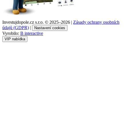
Investujdopole.cz s.r.o. ©
2025–2026
|
Zásady ochrany osobních
údajů (GDPR)
|
Nastavení cookies
Vyrobilo:
B interactive
VIP nabídka