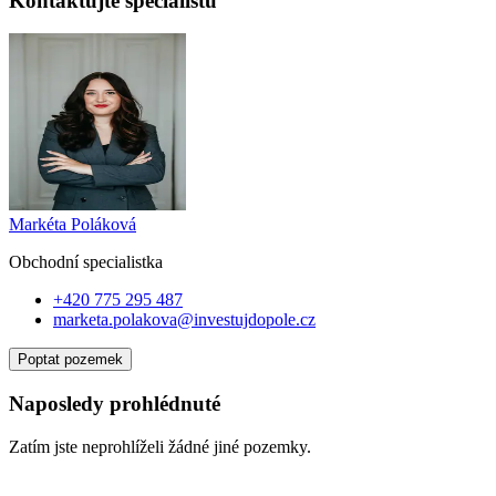
Kontaktujte specialistu
Markéta Poláková
Obchodní specialist
ka
+420 775 295 487
marketa.polakova@investujdopole.cz
Poptat pozemek
Naposledy prohlédnuté
Zatím jste neprohlíželi žádné jiné pozemky.