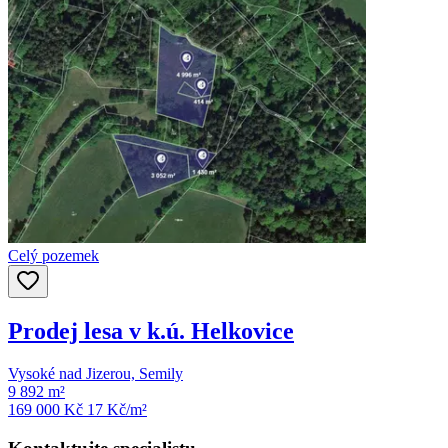
Celý pozemek
Prodej lesa v k.ú. Helkovice
Vysoké nad Jizerou, Semily
9 892 m²
169 000 Kč
17
Kč/m²