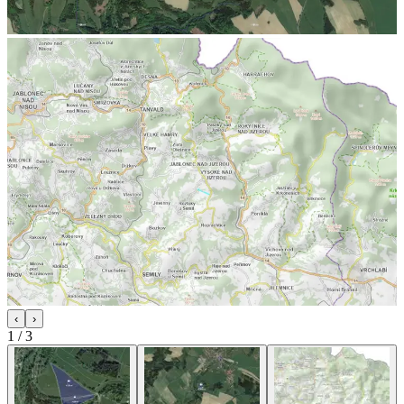
‹
›
1
/
3