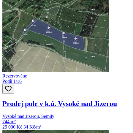
Rezervováno
Podíl 1/16
Prodej pole v k.ú. Vysoké nad Jizerou
Vysoké nad Jizerou, Semily
744 m²
25 000 Kč
34
Kč/m²