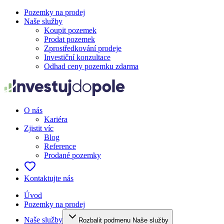
Pozemky na prodej
Naše služby
Koupit pozemek
Prodat pozemek
Zprostředkování prodeje
Investiční konzultace
Odhad ceny pozemku zdarma
O nás
Kariéra
Zjistit víc
Blog
Reference
Prodané pozemky
Kontaktujte nás
Úvod
Pozemky na prodej
Naše služby
Rozbalit podmenu Naše služby