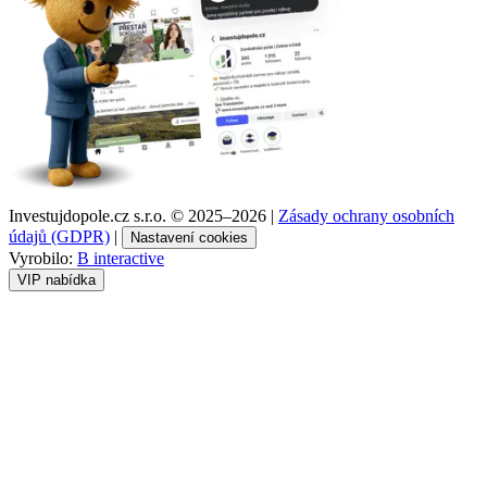
Investujdopole.cz s.r.o. ©
2025–2026
|
Zásady ochrany osobních
údajů (GDPR)
|
Nastavení cookies
Vyrobilo:
B interactive
VIP nabídka