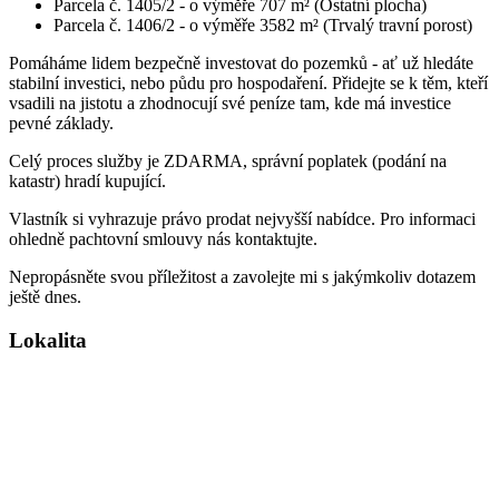
Parcela č. 1405/2 - o výměře 707 m² (Ostatní plocha)
Parcela č. 1406/2 - o výměře 3582 m² (Trvalý travní porost)
Pomáháme lidem bezpečně investovat do pozemků - ať už hledáte
stabilní investici, nebo půdu pro hospodaření. Přidejte se k těm, kteří
vsadili na jistotu a zhodnocují své peníze tam, kde má investice
pevné základy.
Celý proces služby je ZDARMA, správní poplatek (podání na
katastr) hradí kupující.
Vlastník si vyhrazuje právo prodat nejvyšší nabídce. Pro informaci
ohledně pachtovní smlouvy nás kontaktujte.
Nepropásněte svou příležitost a zavolejte mi s jakýmkoliv dotazem
ještě dnes.
Lokalita