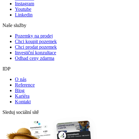
Instagram
Youtube
Linkedin
Naše služby
Pozemky na prodej
Chci koupit pozemek
Chci prodat pozemek
Investiční konzultace
Odhad ceny zdarma
IDP
O nás
Reference
Blog
Kariéra
Kontakt
Sleduj sociální sítě