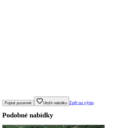
Klepněte nebo klikněte pro ovládání mapy
Zpět na výpis
Poptat pozemek
Uložit nabídku
Podobné nabídky