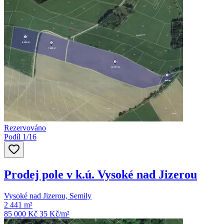
Rezervováno
Podíl 1/16
Prodej pole v k.ú. Vysoké nad Jizerou
Vysoké nad Jizerou, Semily
2 441 m²
85 000 Kč
35
Kč/m²