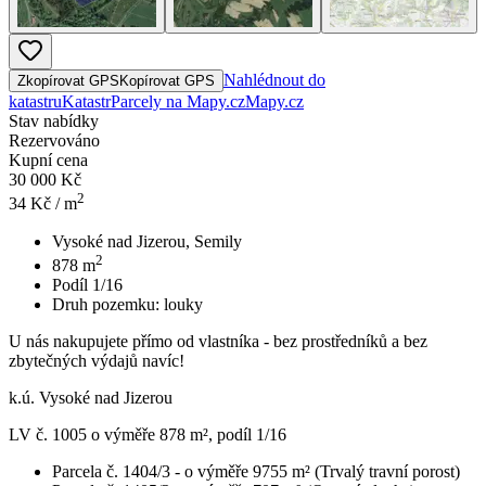
Nahlédnout do
Zkopírovat GPS
Kopírovat GPS
katastru
Katastr
Parcely na Mapy.cz
Mapy.cz
Stav nabídky
Rezervováno
Kupní cena
30 000 Kč
2
34
Kč / m
Vysoké nad Jizerou, Semily
2
878
m
Podíl 1/16
Druh pozemku:
louky
U nás nakupujete přímo od vlastníka - bez prostředníků a bez
zbytečných výdajů navíc!
k.ú. Vysoké nad Jizerou
LV č. 1005 o výměře 878 m², podíl 1/16
Parcela č. 1404/3 - o výměře 9755 m² (Trvalý travní porost)