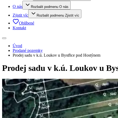
O nás
Rozbalit podmenu O nás
Zjistit víc
Rozbalit podmenu Zjistit víc
Oblíbené
Kontakt
Úvod
Prodané pozemky
Prodej sadu v k.ú. Loukov u Bystřice pod Hostýnem
Prodej sadu v k.ú. Loukov u By