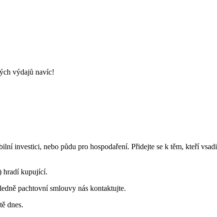
ných výdajů navíc!
í investici, nebo půdu pro hospodaření. Přidejte se k těm, kteří vsadi
hradí kupující.
hledně pachtovní smlouvy nás kontaktujte.
tě dnes.