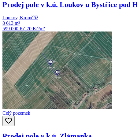
Prodej pole v k.ú. Loukov u Bystřice pod
Loukov, Kroměříž
8 613 m²
599 000 Kč
70
Kč/m²
Celý pozemek
Prodej pole v k.ú. Zlámanka