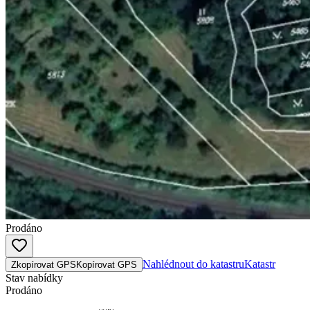
Prodáno
Nahlédnout do katastru
Katastr
Zkopírovat GPS
Kopírovat GPS
Stav nabídky
Prodáno