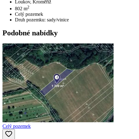
Loukov, Kroměříž
2
802
m
Celý pozemek
Druh pozemku:
sady/vinice
Podobné nabídky
Celý pozemek