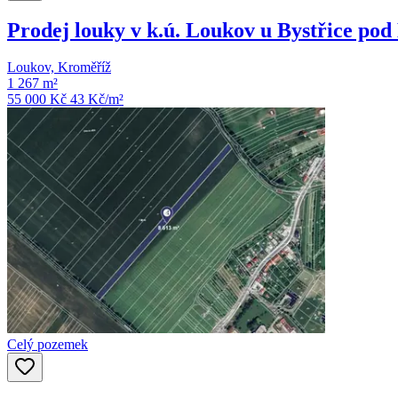
Prodej louky v k.ú. Loukov u Bystřice po
Loukov, Kroměříž
1 267 m²
55 000 Kč
43
Kč/m²
Celý pozemek