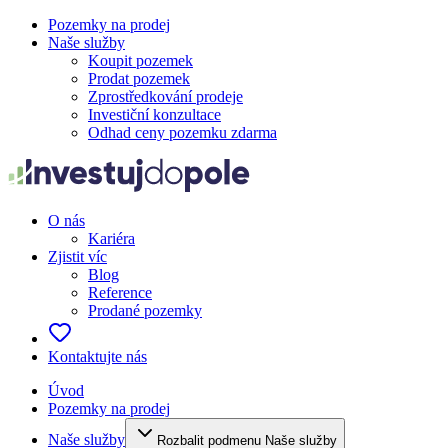
Pozemky na prodej
Naše služby
Koupit pozemek
Prodat pozemek
Zprostředkování prodeje
Investiční konzultace
Odhad ceny pozemku zdarma
O nás
Kariéra
Zjistit víc
Blog
Reference
Prodané pozemky
Kontaktujte nás
Úvod
Pozemky na prodej
Naše služby
Rozbalit podmenu Naše služby