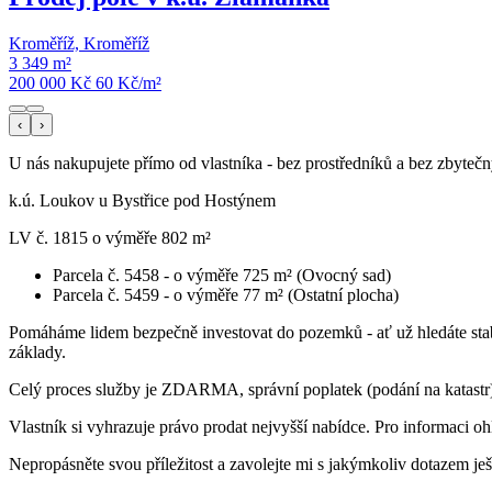
Kroměříž, Kroměříž
3 349 m²
200 000 Kč
60
Kč/m²
‹
›
U nás nakupujete přímo od vlastníka - bez prostředníků a bez zbyteč
k.ú. Loukov u Bystřice pod Hostýnem
LV č. 1815 o výměře 802 m²
Parcela č. 5458 - o výměře 725 m² (Ovocný sad)
Parcela č. 5459 - o výměře 77 m² (Ostatní plocha)
Pomáháme lidem bezpečně investovat do pozemků - ať už hledáte stabiln
základy.
Celý proces služby je ZDARMA, správní poplatek (podání na katastr) 
Vlastník si vyhrazuje právo prodat nejvyšší nabídce. Pro informaci o
Nepropásněte svou příležitost a zavolejte mi s jakýmkoliv dotazem ješ