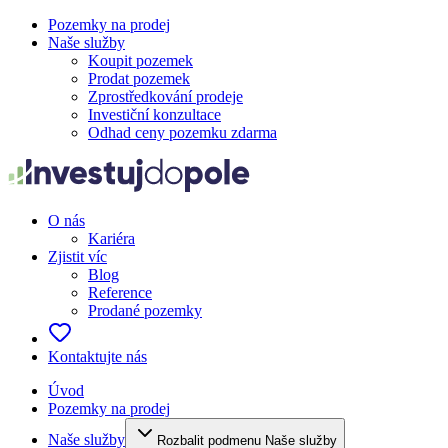
Pozemky na prodej
Naše služby
Koupit pozemek
Prodat pozemek
Zprostředkování prodeje
Investiční konzultace
Odhad ceny pozemku zdarma
O nás
Kariéra
Zjistit víc
Blog
Reference
Prodané pozemky
Kontaktujte nás
Úvod
Pozemky na prodej
Naše služby
Rozbalit podmenu Naše služby