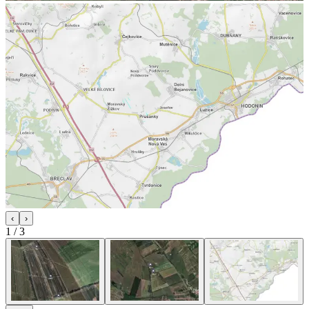
‹
›
1
/
3