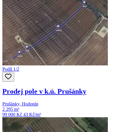
Podíl 1/2
Prodej pole v k.ú. Prušánky
Prušánky, Hodonín
2 295 m²
99 000 Kč
43
Kč/m²