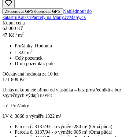
Nahlédnout do
Zkopírovat GPS
Kopírovat GPS
katastru
Katastr
Parcely na Mapy.cz
Mapy.cz
Kupní cena
62 000 Kč
2
47
Kč / m
Prušánky, Hodonín
2
1 322
m
Celý pozemek
Druh pozemku:
pole
Očekávaná hodnota za 10 let:
171 809 Kč
U nás nakupujete přímo od vlastníka – bez prostředníků a bez
zbytečných výdajů navíc!
k.ú. Prušánky
LV č. 3868 o výměře 1322 m²
Parcela č. 3137/93 - o výměře 280 m² (Orná půda)
Parcela č. 3137/94 - o výměře 985 m² (Orná půda)