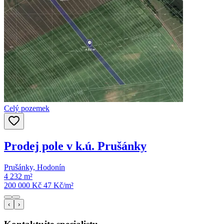
Celý pozemek
Prodej pole v k.ú. Prušánky
Prušánky, Hodonín
4 232 m²
200 000 Kč
47
Kč/m²
‹
›