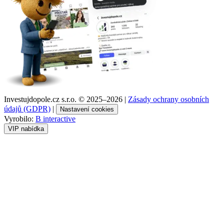
Investujdopole.cz s.r.o. ©
2025–2026
|
Zásady ochrany osobních
údajů (GDPR)
|
Nastavení cookies
Vyrobilo:
B interactive
VIP nabídka