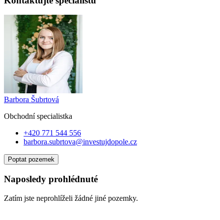
Kontaktujte specialistu
Barbora Šubrtová
Obchodní specialist
ka
+420 771 544 556
barbora.subrtova@investujdopole.cz
Poptat pozemek
Naposledy prohlédnuté
Zatím jste neprohlíželi žádné jiné pozemky.