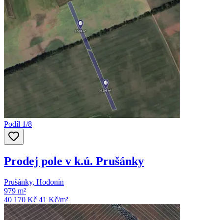
Podíl 1/8
Prodej pole v k.ú. Prušánky
Prušánky, Hodonín
979 m²
40 170 Kč
41
Kč/m²