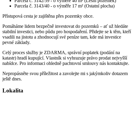
Parcela č. 3142/39 - o výměře 40 m² (Lesní pozemek)
Parcela č. 3143/40 - o výměře 17 m² (Ostatní plocha)
Přístupová cesta je zajištěna přes pozemky obce.
Pomáháme lidem bezpečně investovat do pozemků – ať už hledáte
stabilní investici, nebo půdu pro hospodaření. Přidejte se k těm, kteří
vsadili na jistotu a zhodnocují své peníze tam, kde má investice
pevné základy.
Celý proces služby je ZDARMA, správní poplatek (podání na
katastr) hradí kupující. Vlastník si vyhrazuje právo prodat nejvyšší
nabídce. Pro informaci ohledně pachtovní smlouvy nás kontaktujte.
Nepropásněte svou příležitost a zavolejte mi s jakýmkoliv dotazem
ještě dnes.
Lokalita