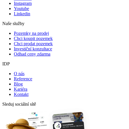
Instagram
Youtube
Linkedin
Naše služby
Pozemky na prodej
Chci koupit pozemek
Chci prodat pozemek
Investiční konzultace
Odhad ceny zdarma
IDP
O nás
Reference
Blog
Kariéra
Kontakt
Sleduj sociální sítě