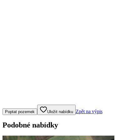
Klepněte nebo klikněte pro ovládání mapy
Zpět na výpis
Poptat pozemek
Uložit nabídku
Podobné nabídky