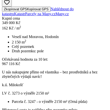
Nahlédnout do
Zkopírovat GPS
Kopírovat GPS
katastru
Katastr
Parcely na Mapy.cz
Mapy.cz
Kupní cena
349 000 Kč
2
162
Kč / m
Veselí nad Moravou, Hodonín
2
2 150
m
Celý pozemek
Druh pozemku:
pole
Očekávaná hodnota za 10 let:
967 116 Kč
U nás nakupujete přímo od vlastníka – bez prostředníků a bez
zbytečných výdajů navíc!
k.ú. Milokošť
LV č. 3273 o výměře 2150 m²
Parcela č. 3247 - o výměře 2150 m² (Orná půda)
Přístupová cesta je zajištěna přes pozemky města.