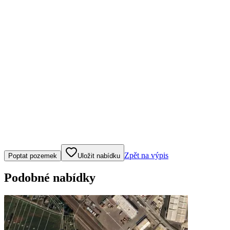
Klepněte nebo klikněte pro ovládání mapy
Zpět na výpis
Poptat pozemek
Uložit nabídku
Podobné nabídky