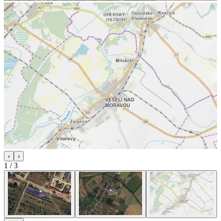
‹
›
1
/
3