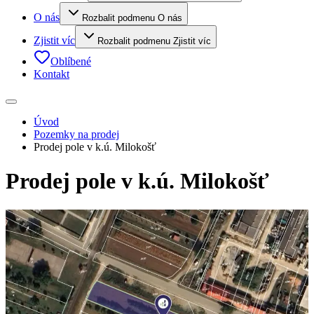
O nás
Rozbalit podmenu O nás
Zjistit víc
Rozbalit podmenu Zjistit víc
Oblíbené
Kontakt
Úvod
Pozemky na prodej
Prodej pole v k.ú. Milokošť
Prodej pole v k.ú. Milokošť