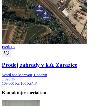
Podíl 1/2
Prodej zahrady v k.ú. Zarazice
Veselí nad Moravou, Hodonín
1 095 m²
109 000 Kč
100
Kč/m²
Kontaktujte specialistu