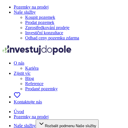
Pozemky na prodej
Naše služby
Koupit pozemek
Prodat pozemek
Zprostředkování prodeje
Investiční konzultace
Odhad ceny pozemku zdarma
O nás
Kariéra
Zjistit víc
Blog
Reference
Prodané pozemky
Kontaktujte nás
Úvod
Pozemky na prodej
Naše služby
Rozbalit podmenu Naše služby