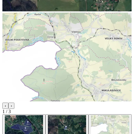
‹
›
1
/
3