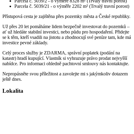
Parcela č. 5039/2 - o výměře 8328 m² (Trvalý travní porost)
Parcela č. 5039/21 - o výměře 2202 m² (Trvalý travní porost)
Přístupová cesta je zajištěna přes pozemky města a České republiky.
Už přes 20 let pomáháme lidem bezpečně investovat do pozemků –
ať už hledáte stabilní investici, nebo půdu pro hospodaření. Přidejte
se k těm, kteří vsadili na jistotu a zhodnocují své peníze tam, kde má
investice pevné základy.
Celý proces služby je ZDARMA, správní poplatek (podání na
katastr) hradí kupující. Vlastník si vyhrazuje právo prodat nejvyšší
nabídce. Pro informaci ohledně pachtovní smlouvy nás kontaktujte.
Nepropásněte svou příležitost a zavolejte mi s jakýmkoliv dotazem
ještě dnes.
Lokalita