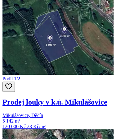
Podíl 1/2
Prodej louky v k.ú. Mikulášovice
Mikulášovice, Děčín
5 142 m²
120 000 Kč
23
Kč/m²