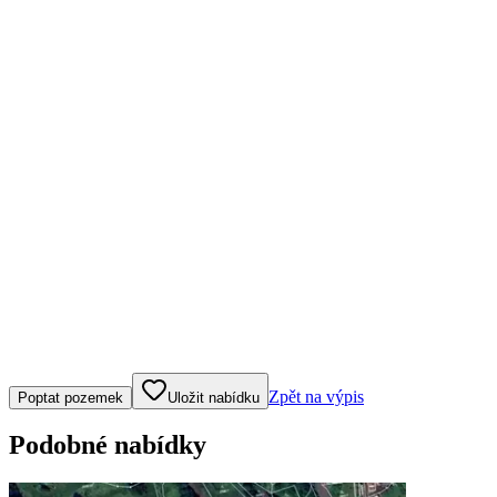
Klepněte nebo klikněte pro ovládání mapy
Zpět na výpis
Poptat pozemek
Uložit nabídku
Podobné nabídky