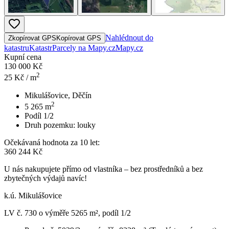
Nahlédnout do
Zkopírovat GPS
Kopírovat GPS
katastru
Katastr
Parcely na Mapy.cz
Mapy.cz
Kupní cena
130 000 Kč
2
25
Kč / m
Mikulášovice, Děčín
2
5 265
m
Podíl 1/2
Druh pozemku:
louky
Očekávaná hodnota za 10 let:
360 244 Kč
U nás nakupujete přímo od vlastníka – bez prostředníků a bez
zbytečných výdajů navíc!
k.ú. Mikulášovice
LV č. 730 o výměře 5265 m², podíl 1/2