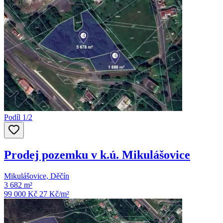
Podíl 1/2
Prodej pozemku v k.ú. Mikulášovice
Mikulášovice, Děčín
3 682 m²
99 000 Kč
27
Kč/m²