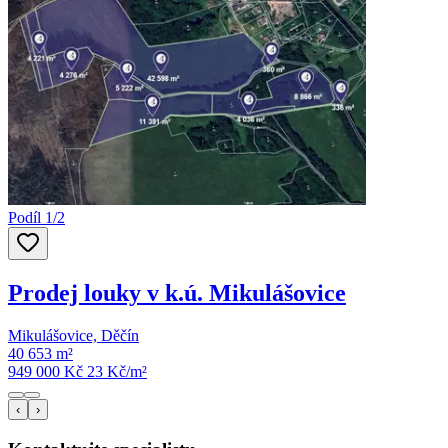
Podíl 1/2
Prodej louky v k.ú. Mikulášovice
Mikulášovice, Děčín
40 653 m²
949 000 Kč
23
Kč/m²
‹
›