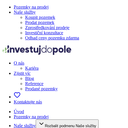
Pozemky na prodej
Naše služby
Koupit pozemek
Prodat pozemek
Zprostředkování prodeje
Investiční konzultace
Odhad ceny pozemku zdarma
O nás
Kariéra
Zjistit víc
Blog
Reference
Prodané pozemky
Kontaktujte nás
Úvod
Pozemky na prodej
Naše služby
Rozbalit podmenu Naše služby