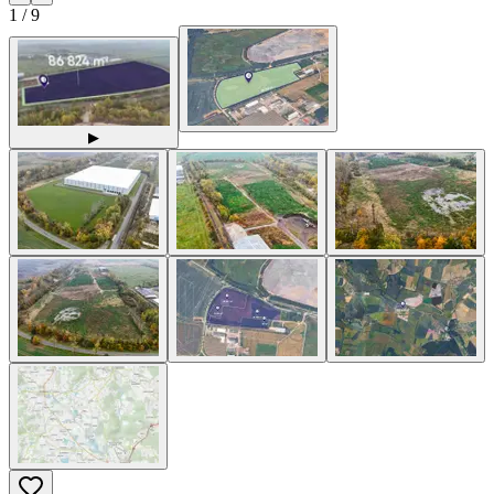
1
/
9
▶