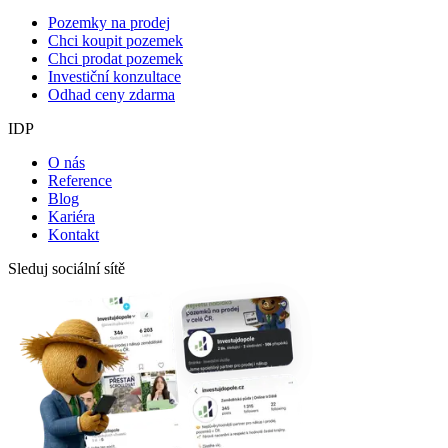
Pozemky na prodej
Chci koupit pozemek
Chci prodat pozemek
Investiční konzultace
Odhad ceny zdarma
IDP
O nás
Reference
Blog
Kariéra
Kontakt
Sleduj sociální sítě