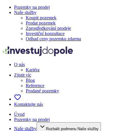
Pozemky na prodej
Naše služby
Koupit pozemek
Prodat pozemek
Zprostředkování prodeje
Investiční konzultace
Odhad ceny pozemku zdarma
O nás
Kariéra
Zjistit víc
Blog
Reference
Prodané pozemky
Kontaktujte nás
Úvod
Pozemky na prodej
Naše služby
Rozbalit podmenu Naše služby