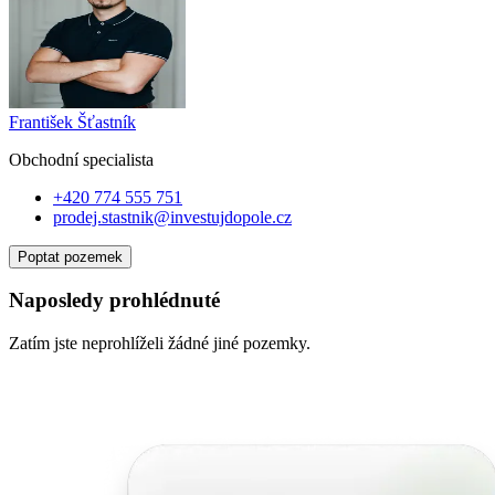
František Šťastník
Obchodní specialist
a
+420 774 555 751
prodej.stastnik@investujdopole.cz
Poptat pozemek
Naposledy prohlédnuté
Zatím jste neprohlíželi žádné jiné pozemky.