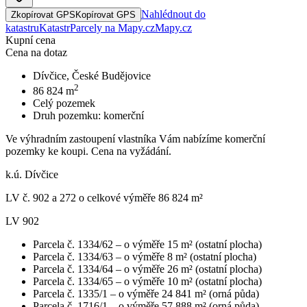
Nahlédnout do
Zkopírovat GPS
Kopírovat GPS
katastru
Katastr
Parcely na Mapy.cz
Mapy.cz
Kupní cena
Cena na dotaz
Dívčice, České Budějovice
2
86 824
m
Celý pozemek
Druh pozemku:
komerční
Ve výhradním zastoupení vlastníka Vám nabízíme komerční
pozemky ke koupi. Cena na vyžádání.
k.ú. Dívčice
LV č. 902 a 272 o celkové výměře 86 824 m²
LV 902
Parcela č. 1334/62 – o výměře 15 m² (ostatní plocha)
Parcela č. 1334/63 – o výměře 8 m² (ostatní plocha)
Parcela č. 1334/64 – o výměře 26 m² (ostatní plocha)
Parcela č. 1334/65 – o výměře 10 m² (ostatní plocha)
Parcela č. 1335/1 – o výměře 24 841 m² (orná půda)
Parcela č. 1716/1 – o výměře 57 888 m² (orná půda)