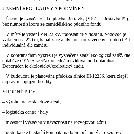
ÚZEMNÍ REGULATIVY A PODMÍNKY:
– Území je označeno jako plocha přestavby (VS-2 – přestavba P2),
bez nutnosti záboru ze zemědělského půdního fondu.
– V místě je vedení VN 22 kV, trafostanice v dosahu. Vodovod je
vzdálen cca 250 m, kanalizace a plyn nejsou zavedeny – nutno řešit
individuálně dle záměru.
– V koordinačním výkresu je vyznačena starší ekologická zátěž, dle
databáze CENIA se však nejedná o evidovanou kontaminaci.
Doporučen je ekologický/geologický audit.
– V budoucnu je plánována přeložka silnice III/12236, která zlepší
dopravní napojení lokality.
VHODNÉ PRO:
– výrobní nebo skladové areály
– logistická centra / haly
– investiční výstavbu v návaznosti na rozvojovou zónu
– podnikatele hledající kompaktní, dobře přístupný a rozvojový