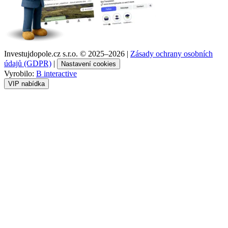
Investujdopole.cz s.r.o. ©
2025–2026
|
Zásady ochrany osobních
údajů (GDPR)
|
Nastavení cookies
Vyrobilo:
B interactive
VIP nabídka