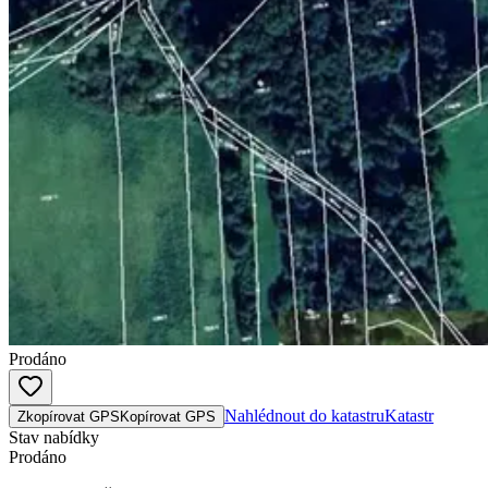
Prodáno
Nahlédnout do katastru
Katastr
Zkopírovat GPS
Kopírovat GPS
Stav nabídky
Prodáno