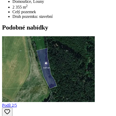
Domoušice, Louny
2
2 355
m
Celý pozemek
Druh pozemku:
stavební
Podobné nabídky
Podíl 2/5