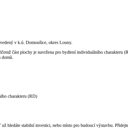
vedený v k.ú. Domoušice, okres Louny.
přičemž část plochy je navržena pro bydlení individuálního charakteru
ch domů.
ního charakteru (RD)
hledáte stabilní investici, nebo místo pro budoucí výstavbu. Přidejte s