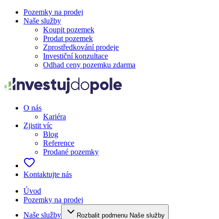
Pozemky na prodej
Naše služby
Koupit pozemek
Prodat pozemek
Zprostředkování prodeje
Investiční konzultace
Odhad ceny pozemku zdarma
O nás
Kariéra
Zjistit víc
Blog
Reference
Prodané pozemky
Kontaktujte nás
Úvod
Pozemky na prodej
Naše služby
Rozbalit podmenu Naše služby