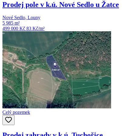
Prodej pole v k.ú. Nové Sedlo u Žatce
Nové Sedlo, Louny
5 985 m²
499 000 Kč
83
Kč/m²
Celý pozemek
Prodej zahrady v k.ú. Tuchořice