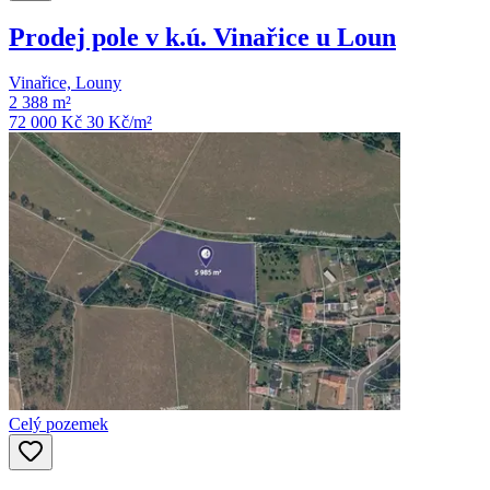
Prodej pole v k.ú. Vinařice u Loun
Vinařice, Louny
2 388 m²
72 000 Kč
30
Kč/m²
Celý pozemek