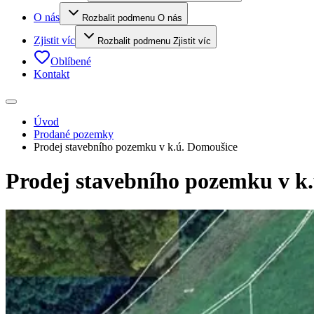
O nás
Rozbalit podmenu O nás
Zjistit víc
Rozbalit podmenu Zjistit víc
Oblíbené
Kontakt
Úvod
Prodané pozemky
Prodej stavebního pozemku v k.ú. Domoušice
Prodej stavebního pozemku v k