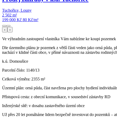
Tuchořice, Louny
2 502 m²
199 000 Kč
80
Kč/m²
‹
›
Ve výhradním zastoupení vlastníka Vám nabízíme ke koupi pozemek 
Dle územního plánu je pozemek z větší části veden jako orná půda, 
nachází v klidné části obce, v přímé návaznosti na zástavbu rodinný
k.ú. Domoušice
Parcelní číslo: 1140/13
Celková výměra: 2355 m²
Územní plán: orná půda, část navržena pro plochy bydlení individuál
Přístupová cesta: z obecní komunikace, v sousedství zástavby RD
Inženýrské sítě: v dosahu zastavěného území obce
Už přes 20 let pomáháme lidem bezpečně investovat do pozemků – ať už 