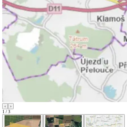
‹
›
1
/
3