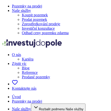
Pozemky na prodej
Naše služby
Koupit pozemek
Prodat pozemek
Zprostředkování prodeje
Investiční konzultace
Odhad ceny pozemku zdarma
O nás
Kariéra
Zjistit víc
Blog
Reference
Prodané pozemky
Kontaktujte nás
Úvod
Pozemky na prodej
Naše služby
Rozbalit podmenu Naše služby