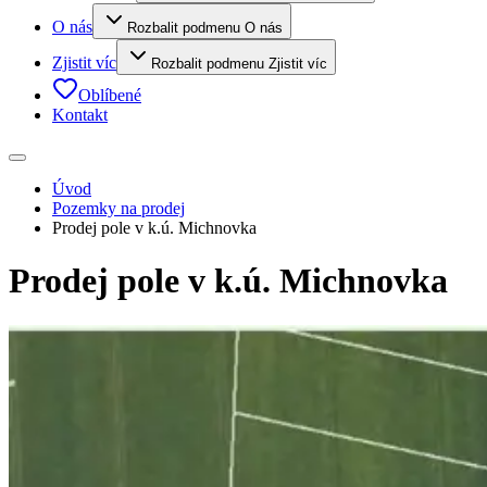
O nás
Rozbalit podmenu O nás
Zjistit víc
Rozbalit podmenu Zjistit víc
Oblíbené
Kontakt
Úvod
Pozemky na prodej
Prodej pole v k.ú. Michnovka
Prodej pole v k.ú. Michnovka