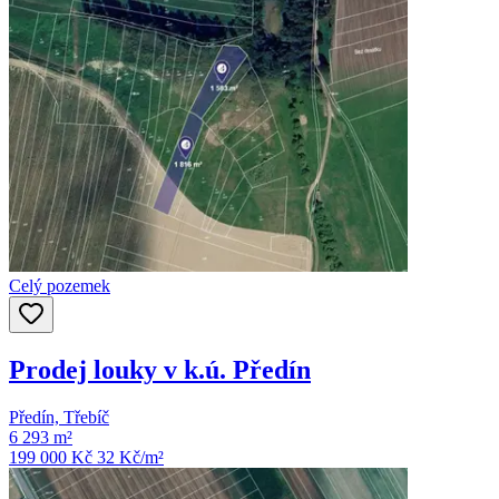
Celý pozemek
Prodej louky v k.ú. Předín
Předín, Třebíč
6 293 m²
199 000 Kč
32
Kč/m²