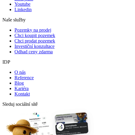
Youtube
Linkedin
Naše služby
Pozemky na prodej
Chci koupit pozemek
Chci prodat pozemek
Investiční konzultace
Odhad ceny zdarma
IDP
O nás
Reference
Blog
Kariéra
Kontakt
Sleduj sociální sítě