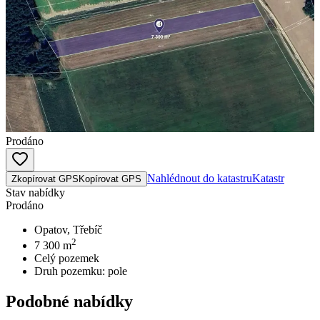
Prodáno
Nahlédnout do katastru
Katastr
Zkopírovat GPS
Kopírovat GPS
Stav nabídky
Prodáno
Opatov, Třebíč
2
7 300
m
Celý pozemek
Druh pozemku:
pole
Podobné nabídky