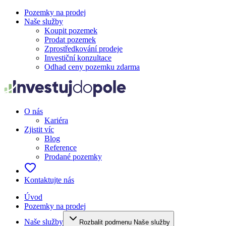
Pozemky na prodej
Naše služby
Koupit pozemek
Prodat pozemek
Zprostředkování prodeje
Investiční konzultace
Odhad ceny pozemku zdarma
O nás
Kariéra
Zjistit víc
Blog
Reference
Prodané pozemky
Kontaktujte nás
Úvod
Pozemky na prodej
Naše služby
Rozbalit podmenu Naše služby