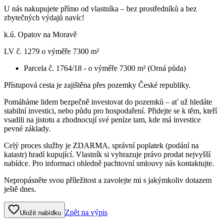
U nás nakupujete přímo od vlastníka – bez prostředníků a bez
zbytečných výdajů navíc!
k.ú. Opatov na Moravě
LV č. 1279 o výměře 7300 m²
Parcela č. 1764/18 - o výměře 7300 m² (Orná půda)
Přístupová cesta je zajištěna přes pozemky České republiky.
Pomáháme lidem bezpečně investovat do pozemků – ať už hledáte
stabilní investici, nebo půdu pro hospodaření. Přidejte se k těm, kteří
vsadili na jistotu a zhodnocují své peníze tam, kde má investice
pevné základy.
Celý proces služby je ZDARMA, správní poplatek (podání na
katastr) hradí kupující. Vlastník si vyhrazuje právo prodat nejvyšší
nabídce. Pro informaci ohledně pachtovní smlouvy nás kontaktujte.
Nepropásněte svou příležitost a zavolejte mi s jakýmkoliv dotazem
ještě dnes.
Zpět na výpis
Uložit nabídku