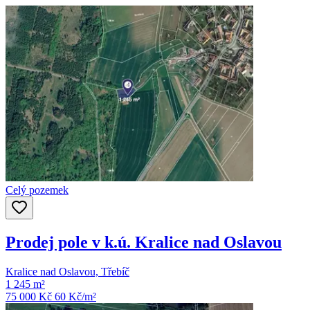
Celý pozemek
Prodej pole v k.ú. Kralice nad Oslavou
Kralice nad Oslavou, Třebíč
1 245 m²
75 000 Kč
60
Kč/m²