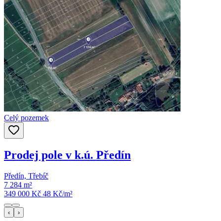
Celý pozemek
Prodej pole v k.ú. Předín
Předín, Třebíč
7 284 m²
349 000 Kč
48
Kč/m²
‹
›