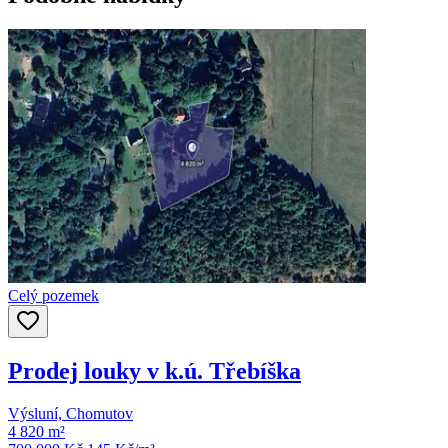
Celý pozemek
Prodej louky v k.ú. Třebíška
Výsluní, Chomutov
4 820 m²