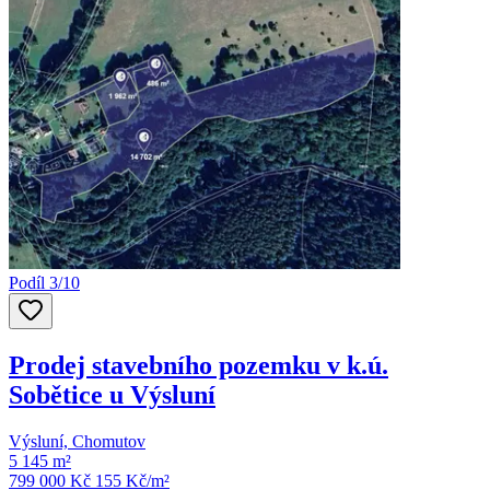
Podíl 3/10
Prodej stavebního pozemku v k.ú.
Sobětice u Výsluní
Výsluní, Chomutov
5 145 m²
799 000 Kč
155
Kč/m²