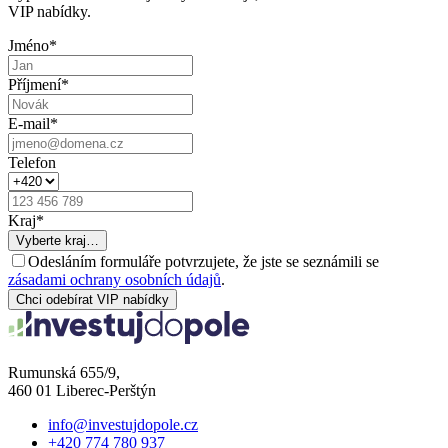
VIP nabídky.
Jméno
*
Příjmení
*
E-mail
*
Telefon
Kraj
*
Vyberte kraj…
Odesláním formuláře potvrzujete, že jste se seznámili se
zásadami ochrany osobních údajů
.
Chci odebírat VIP nabídky
Rumunská 655/9,
460 01 Liberec-Perštýn
info@investujdopole.cz
+420 774 780 937