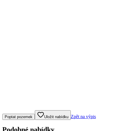
Klepněte nebo klikněte pro ovládání mapy
Zpět na výpis
Poptat pozemek
Uložit nabídku
Podobné nabídky