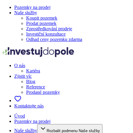
Pozemky na prodej
Naše služby
Koupit pozemek
Prodat pozemek
Zprostředkování prodeje
Investiční konzultace
Odhad ceny pozemku zdarma
O nás
Kariéra
Zjistit víc
Blog
Reference
Prodané pozemky
Kontaktujte nás
Úvod
Pozemky na prodej
Naše služby
Rozbalit podmenu Naše služby