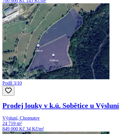
700 000 Kč
145
Kč/m²
Podíl 3/10
Prodej louky v k.ú. Sobětice u Výsluní
Výsluní, Chomutov
24 719 m²
849 000 Kč
34
Kč/m²