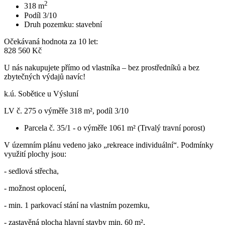
2
318
m
Podíl 3/10
Druh pozemku:
stavební
Očekávaná hodnota za 10 let:
828 560 Kč
U nás nakupujete přímo od vlastníka – bez prostředníků a bez
zbytečných výdajů navíc!
k.ú. Sobětice u Výsluní
LV č. 275 o výměře 318 m², podíl 3/10
Parcela č. 35/1 - o výměře 1061 m² (Trvalý travní porost)
V územním plánu vedeno jako „rekreace individuální“. Podmínky
využití plochy jsou:
- sedlová střecha,
- možnost oplocení,
- min. 1 parkovací stání na vlastním pozemku,
- zastavěná plocha hlavní stavby min. 60 m²,