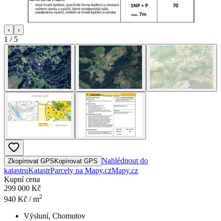
‹
›
1
/
5
Nahlédnout do
Zkopírovat GPS
Kopírovat GPS
katastru
Katastr
Parcely na Mapy.cz
Mapy.cz
Kupní cena
299 000 Kč
2
940
Kč / m
Výsluní, Chomutov