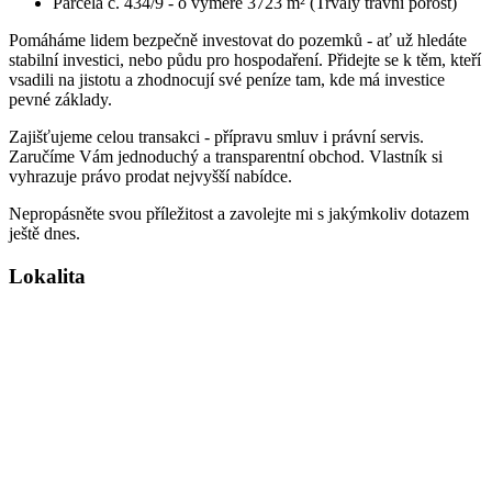
Parcela č. 434/9 - o výměře 3723 m² (Trvalý travní porost)
Pomáháme lidem bezpečně investovat do pozemků - ať už hledáte
stabilní investici, nebo půdu pro hospodaření. Přidejte se k těm, kteří
vsadili na jistotu a zhodnocují své peníze tam, kde má investice
pevné základy.
Zajišťujeme celou transakci - přípravu smluv i právní servis.
Zaručíme Vám jednoduchý a transparentní obchod. Vlastník si
vyhrazuje právo prodat nejvyšší nabídce.
Nepropásněte svou příležitost a zavolejte mi s jakýmkoliv dotazem
ještě dnes.
Lokalita