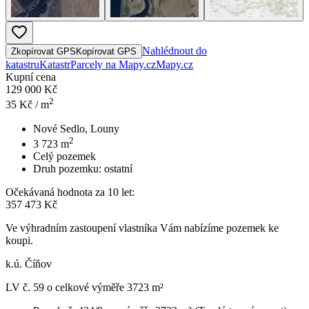
Nahlédnout do
Zkopírovat GPS
Kopírovat GPS
katastru
Katastr
Parcely na Mapy.cz
Mapy.cz
Kupní cena
129 000 Kč
2
35
Kč / m
Nové Sedlo, Louny
2
3 723
m
Celý pozemek
Druh pozemku:
ostatní
Očekávaná hodnota za 10 let:
357 473 Kč
Ve výhradním zastoupení vlastníka Vám nabízíme pozemek ke
koupi.
k.ú. Číňov
LV č. 59 o celkové výměře 3723 m²