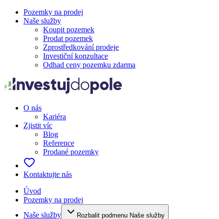
Pozemky na prodej
Naše služby
Koupit pozemek
Prodat pozemek
Zprostředkování prodeje
Investiční konzultace
Odhad ceny pozemku zdarma
O nás
Kariéra
Zjistit víc
Blog
Reference
Prodané pozemky
Kontaktujte nás
Úvod
Pozemky na prodej
Naše služby
Rozbalit podmenu Naše služby