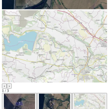
‹
›
1
/
3