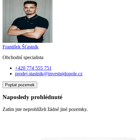
František Šťastník
Obchodní specialist
a
+420 774 555 751
prodej.stastnik@investujdopole.cz
Poptat pozemek
Naposledy prohlédnuté
Zatím jste neprohlíželi žádné jiné pozemky.