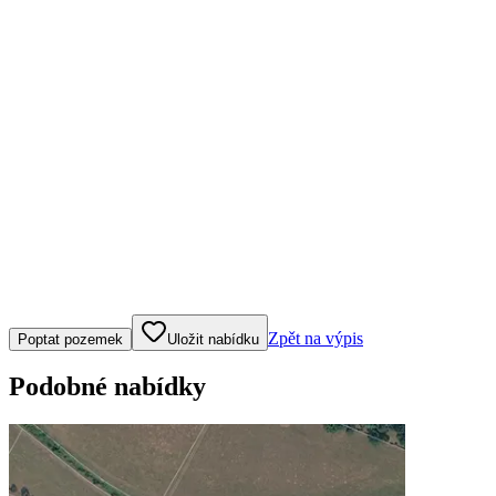
Klepněte nebo klikněte pro ovládání mapy
Zpět na výpis
Poptat pozemek
Uložit nabídku
Podobné nabídky