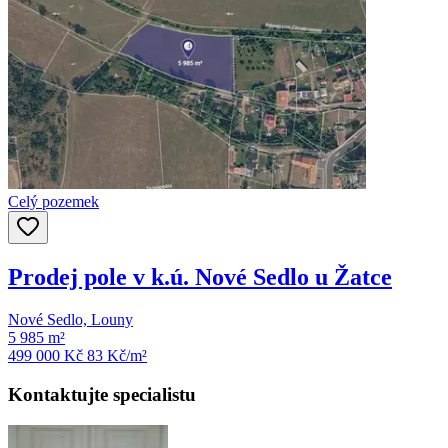
Celý pozemek
Prodej pole v k.ú. Nové Sedlo u Žatce
Nové Sedlo, Louny
5 985 m²
499 000 Kč
83
Kč/m²
Kontaktujte specialistu