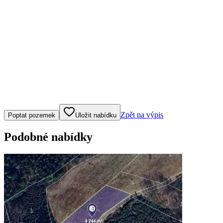
Klepněte nebo klikněte pro ovládání mapy
Zpět na výpis
Poptat pozemek
Uložit nabídku
Podobné nabídky