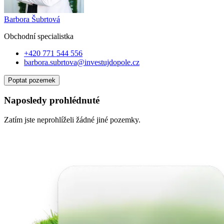
Barbora Šubrtová
Obchodní specialist
ka
+420 771 544 556
barbora.subrtova@investujdopole.cz
Poptat pozemek
Naposledy prohlédnuté
Zatím jste neprohlíželi žádné jiné pozemky.