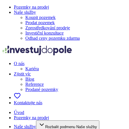
Pozemky na prodej
Naše služby
Koupit pozemek
Prodat pozemek
Zprostředkování prodeje
Investiční konzultace
Odhad ceny pozemku zdarma
O nás
Kariéra
Zjistit víc
Blog
Reference
Prodané pozemky
Kontaktujte nás
Úvod
Pozemky na prodej
Naše služby
Rozbalit podmenu Naše služby