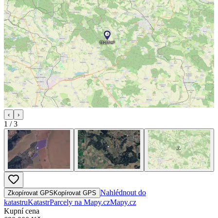
‹
›
1
/
3
Nahlédnout do
Zkopírovat GPS
Kopírovat GPS
katastru
Katastr
Parcely na Mapy.cz
Mapy.cz
Kupní cena