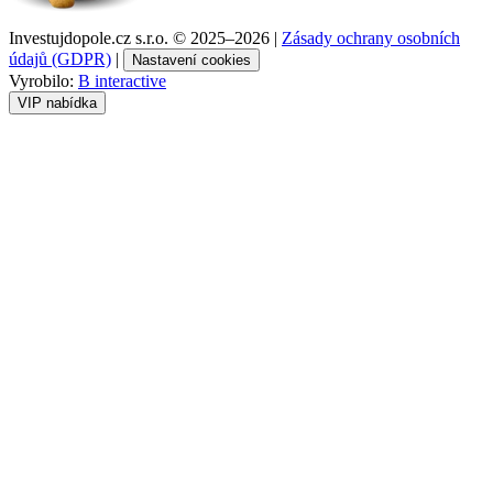
Investujdopole.cz s.r.o. ©
2025–2026
|
Zásady ochrany osobních
údajů (GDPR)
|
Nastavení cookies
Vyrobilo:
B interactive
VIP nabídka