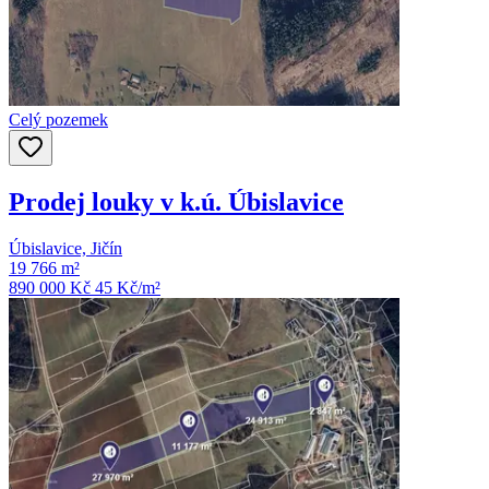
Celý pozemek
Prodej louky v k.ú. Úbislavice
Úbislavice, Jičín
19 766 m²
890 000 Kč
45
Kč/m²