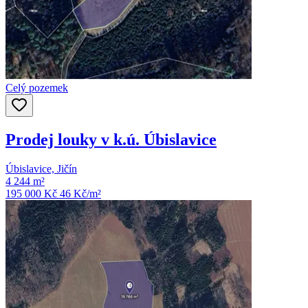
Celý pozemek
Prodej louky v k.ú. Úbislavice
Úbislavice, Jičín
4 244 m²
195 000 Kč
46
Kč/m²