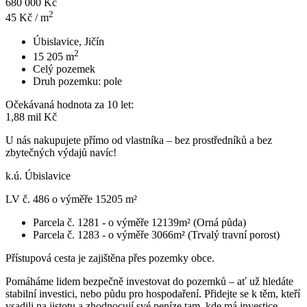
680 000 Kč
2
45
Kč / m
Úbislavice, Jičín
2
15 205
m
Celý pozemek
Druh pozemku:
pole
Očekávaná hodnota za 10 let:
1,88 mil Kč
U nás nakupujete přímo od vlastníka – bez prostředníků a bez
zbytečných výdajů navíc!
k.ú. Úbislavice
LV č. 486 o výměře 15205 m²
Parcela č. 1281 - o výměře 12139m² (Orná půda)
Parcela č. 1283 - o výměře 3066m² (Trvalý travní porost)
Přístupová cesta je zajištěna přes pozemky obce.
Pomáháme lidem bezpečně investovat do pozemků – ať už hledáte
stabilní investici, nebo půdu pro hospodaření. Přidejte se k těm, kteří
vsadili na jistotu a zhodnocují své peníze tam, kde má investice