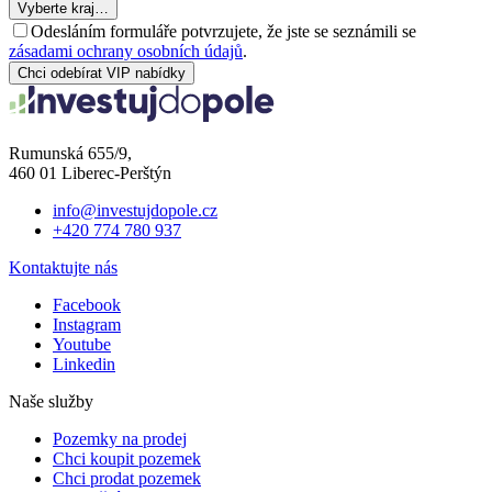
Vyberte kraj…
Odesláním formuláře potvrzujete, že jste se seznámili se
zásadami ochrany osobních údajů
.
Chci odebírat VIP nabídky
Rumunská 655/9,
460 01 Liberec-Perštýn
info@investujdopole.cz
+420 774 780 937
Kontaktujte nás
Facebook
Instagram
Youtube
Linkedin
Naše služby
Pozemky na prodej
Chci koupit pozemek
Chci prodat pozemek