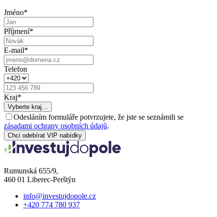
Jméno
*
Příjmení
*
E-mail
*
Telefon
Kraj
*
Vyberte kraj…
Odesláním formuláře potvrzujete, že jste se seznámili se
zásadami ochrany osobních údajů
.
Chci odebírat VIP nabídky
Rumunská 655/9,
460 01 Liberec-Perštýn
info@investujdopole.cz
+420 774 780 937