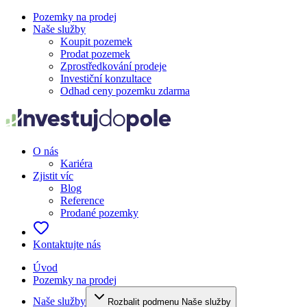
Pozemky na prodej
Naše služby
Koupit pozemek
Prodat pozemek
Zprostředkování prodeje
Investiční konzultace
Odhad ceny pozemku zdarma
O nás
Kariéra
Zjistit víc
Blog
Reference
Prodané pozemky
Kontaktujte nás
Úvod
Pozemky na prodej
Naše služby
Rozbalit podmenu Naše služby