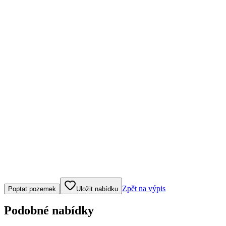
Klepněte nebo klikněte pro ovládání mapy
Zpět na výpis
Poptat pozemek
Uložit nabídku
Podobné nabídky