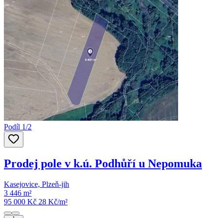
Podíl 1/2
Prodej pole v k.ú. Podhůří u Nepomuka
Kasejovice, Plzeň-jih
3 446 m²
95 000 Kč
28
Kč/m²