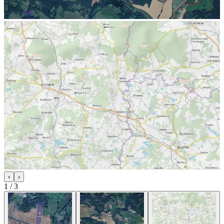
‹
›
1
/
3