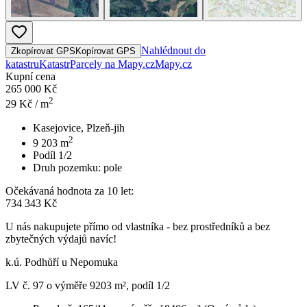
Nahlédnout do
Zkopírovat GPS
Kopírovat GPS
katastru
Katastr
Parcely na Mapy.cz
Mapy.cz
Kupní cena
265 000 Kč
2
29
Kč / m
Kasejovice, Plzeň-jih
2
9 203
m
Podíl 1/2
Druh pozemku:
pole
Očekávaná hodnota za 10 let:
734 343 Kč
U nás nakupujete přímo od vlastníka - bez prostředníků a bez
zbytečných výdajů navíc!
k.ú. Podhůří u Nepomuka
LV č. 97 o výměře 9203 m², podíl 1/2