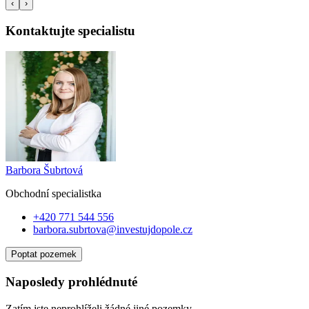
‹
›
Kontaktujte specialistu
Barbora Šubrtová
Obchodní specialist
ka
+420 771 544 556
barbora.subrtova@investujdopole.cz
Poptat pozemek
Naposledy prohlédnuté
Zatím jste neprohlíželi žádné jiné pozemky.