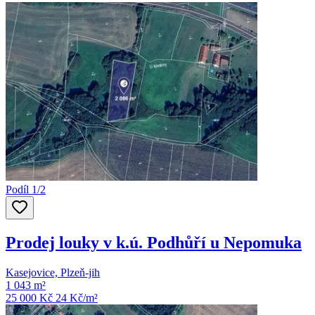
Podíl 1/2
Prodej louky v k.ú. Podhůří u Nepomuka
Kasejovice, Plzeň-jih
1 043 m²
25 000 Kč
24
Kč/m²