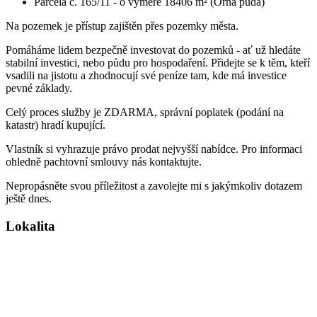
Parcela č. 165/11 - o výměře 18406 m² (Orná půda)
Na pozemek je přístup zajištěn přes pozemky města.
Pomáháme lidem bezpečně investovat do pozemků - ať už hledáte
stabilní investici, nebo půdu pro hospodaření. Přidejte se k těm, kteří
vsadili na jistotu a zhodnocují své peníze tam, kde má investice
pevné základy.
Celý proces služby je ZDARMA, správní poplatek (podání na
katastr) hradí kupující.
Vlastník si vyhrazuje právo prodat nejvyšší nabídce. Pro informaci
ohledně pachtovní smlouvy nás kontaktujte.
Nepropásněte svou příležitost a zavolejte mi s jakýmkoliv dotazem
ještě dnes.
Lokalita