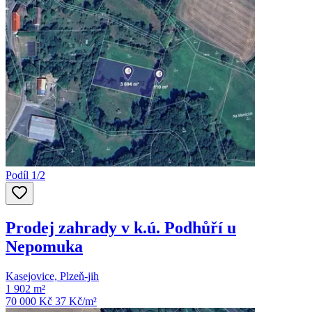
Podíl 1/2
Prodej zahrady v k.ú. Podhůří u
Nepomuka
Kasejovice, Plzeň-jih
1 902 m²
70 000 Kč
37
Kč/m²