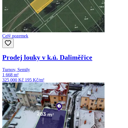
Celý pozemek
Prodej louky v k.ú. Daliměřice
Turnov, Semily
1 668 m²
325 000 Kč
195
Kč/m²