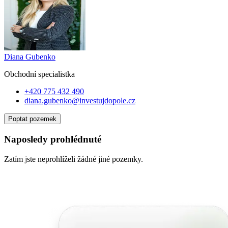
Diana Gubenko
Obchodní specialist
ka
+420 775 432 490
diana.gubenko@investujdopole.cz
Poptat pozemek
Naposledy prohlédnuté
Zatím jste neprohlíželi žádné jiné pozemky.