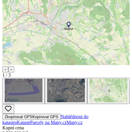
‹
›
1
/
3
Nahlédnout do
Zkopírovat GPS
Kopírovat GPS
katastru
Katastr
Parcely na Mapy.cz
Mapy.cz
Kupní cena