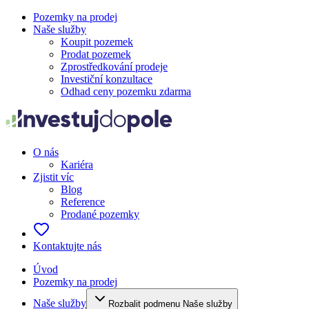
Pozemky na prodej
Naše služby
Koupit pozemek
Prodat pozemek
Zprostředkování prodeje
Investiční konzultace
Odhad ceny pozemku zdarma
O nás
Kariéra
Zjistit víc
Blog
Reference
Prodané pozemky
Kontaktujte nás
Úvod
Pozemky na prodej
Naše služby
Rozbalit podmenu Naše služby