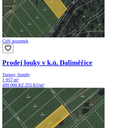
Celý pozemek
Prodej louky v k.ú. Daliměřice
Turnov, Semily
1 957 m²
499 000 Kč
255
Kč/m²