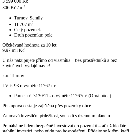
3 599 000 Kč
2
306
Kč / m
Turnov, Semily
2
11 767
m
Celý pozemek
Druh pozemku:
pole
Očekávaná hodnota za 10 let:
9,97 mil Kč
U nás nakupujete přímo od vlastníka – bez prostředníků a bez
zbytečných výdajů navíc!
k.ú. Turnov
LV č. 93 o výměře 11767 m²
Parcela č. 3130/11 - o výměře 11767m² (Orná půda)
Přístupová cesta je zajištěna přes pozemky obce.
Zajímavá investiční příležitost, sousedí s územním plánem.
Pomáháme lidem bezpečně investovat do pozemků – ať už hledáte
stabilní investici, nebo půdu pro hospodaření. Přidejte se k těm, kteří