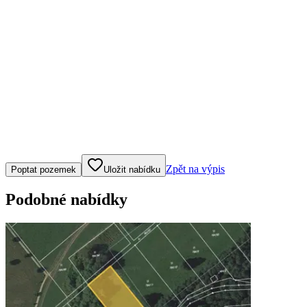
Klepněte nebo klikněte pro ovládání mapy
Zpět na výpis
Poptat pozemek
Uložit nabídku
Podobné nabídky