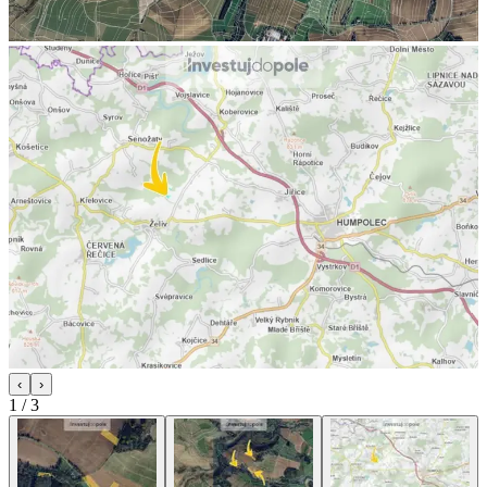
‹
›
1
/
3