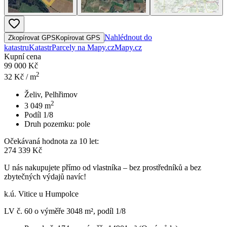
Nahlédnout do
Zkopírovat GPS
Kopírovat GPS
katastru
Katastr
Parcely na Mapy.cz
Mapy.cz
Kupní cena
99 000 Kč
2
32
Kč / m
Želiv, Pelhřimov
2
3 049
m
Podíl 1/8
Druh pozemku:
pole
Očekávaná hodnota za 10 let:
274 339 Kč
U nás nakupujete přímo od vlastníka – bez prostředníků a bez
zbytečných výdajů navíc!
k.ú. Vitice u Humpolce
LV č. 60 o výměře 3048 m², podíl 1/8