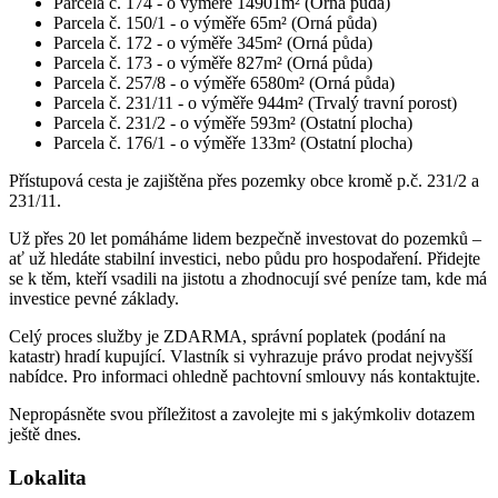
Parcela č. 174 - o výměře 14901m² (Orná půda)
Parcela č. 150/1 - o výměře 65m² (Orná půda)
Parcela č. 172 - o výměře 345m² (Orná půda)
Parcela č. 173 - o výměře 827m² (Orná půda)
Parcela č. 257/8 - o výměře 6580m² (Orná půda)
Parcela č. 231/11 - o výměře 944m² (Trvalý travní porost)
Parcela č. 231/2 - o výměře 593m² (Ostatní plocha)
Parcela č. 176/1 - o výměře 133m² (Ostatní plocha)
Přístupová cesta je zajištěna přes pozemky obce kromě p.č. 231/2 a
231/11.
Už přes 20 let pomáháme lidem bezpečně investovat do pozemků –
ať už hledáte stabilní investici, nebo půdu pro hospodaření. Přidejte
se k těm, kteří vsadili na jistotu a zhodnocují své peníze tam, kde má
investice pevné základy.
Celý proces služby je ZDARMA, správní poplatek (podání na
katastr) hradí kupující. Vlastník si vyhrazuje právo prodat nejvyšší
nabídce. Pro informaci ohledně pachtovní smlouvy nás kontaktujte.
Nepropásněte svou příležitost a zavolejte mi s jakýmkoliv dotazem
ještě dnes.
Lokalita