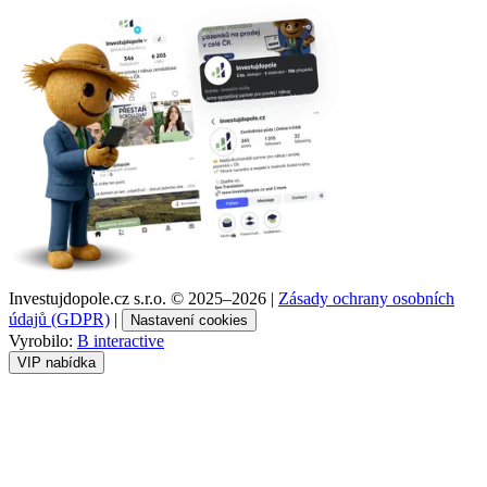
Investujdopole.cz s.r.o. ©
2025–2026
|
Zásady ochrany osobních
údajů (GDPR)
|
Nastavení cookies
Vyrobilo:
B interactive
VIP nabídka