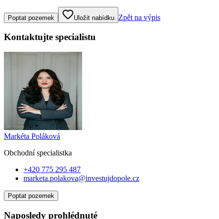
Klepněte nebo klikněte pro ovládání mapy
Zpět na výpis
Poptat pozemek
Uložit nabídku
Kontaktujte specialistu
Markéta Poláková
Obchodní specialist
ka
+420 775 295 487
marketa.polakova@investujdopole.cz
Poptat pozemek
Naposledy prohlédnuté