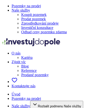
Pozemky na prodej
Naše služby
Koupit pozemek
Prodat pozemek
Zprostředkování prodeje
Investiční konzultace
Odhad ceny pozemku zdarma
O nás
Kariéra
Zjistit víc
Blog
Reference
Prodané pozemky
Kontaktujte nás
Úvod
Pozemky na prodej
Naše služby
Rozbalit podmenu Naše služby