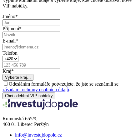
Vyplňte kontaktní údaje a vyberte kraje, kde chcete dostávat nové
VIP nabídky.
Jméno
*
Příjmení
*
E-mail
*
Telefon
Kraj
*
Vyberte kraj…
Odesláním formuláře potvrzujete, že jste se seznámili se
zásadami ochrany osobních údajů
.
Chci odebírat VIP nabídky
Rumunská 655/9,
460 01 Liberec-Perštýn
info@investujdopole.cz