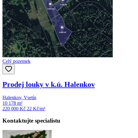
Celý pozemek
Prodej louky v k.ú. Halenkov
Halenkov, Vsetín
10 178 m²
220 000 Kč
22
Kč/m²
Kontaktujte specialistu