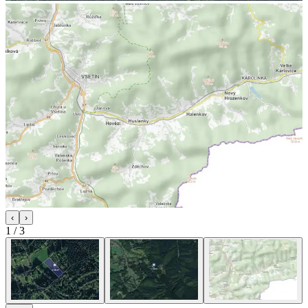
‹
›
1
/
3