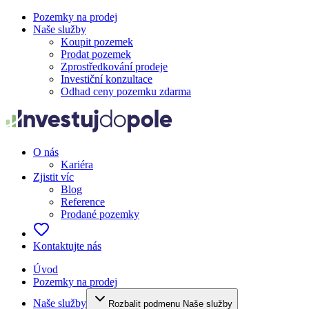
Pozemky na prodej
Naše služby
Koupit pozemek
Prodat pozemek
Zprostředkování prodeje
Investiční konzultace
Odhad ceny pozemku zdarma
O nás
Kariéra
Zjistit víc
Blog
Reference
Prodané pozemky
Kontaktujte nás
Úvod
Pozemky na prodej
Naše služby
Rozbalit podmenu Naše služby