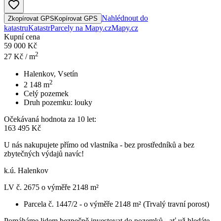
Nahlédnout do
Zkopírovat GPS
Kopírovat GPS
katastru
Katastr
Parcely na Mapy.cz
Mapy.cz
Kupní cena
59 000 Kč
2
27
Kč / m
Halenkov, Vsetín
2
2 148
m
Celý pozemek
Druh pozemku:
louky
Očekávaná hodnota za 10 let:
163 495 Kč
U nás nakupujete přímo od vlastníka - bez prostředníků a bez
zbytečných výdajů navíc!
k.ú. Halenkov
LV č. 2675 o výměře 2148 m²
Parcela č. 1447/2 - o výměře 2148 m² (Trvalý travní porost)
Pomáháme lidem bezpečně investovat do pozemků - ať už hledáte