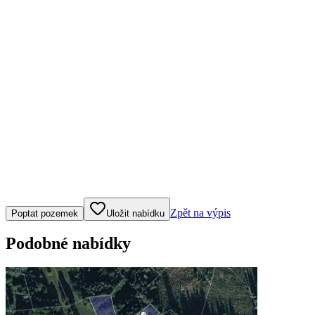
Klepněte nebo klikněte pro ovládání mapy
Zpět na výpis
Poptat pozemek
Uložit nabídku
Podobné nabídky