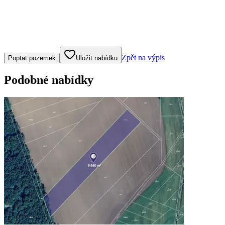
Klepněte nebo klikněte pro ovládání mapy
Zpět na výpis
Poptat pozemek
Uložit nabídku
Podobné nabídky