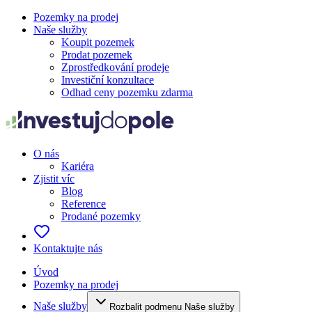
Pozemky na prodej
Naše služby
Koupit pozemek
Prodat pozemek
Zprostředkování prodeje
Investiční konzultace
Odhad ceny pozemku zdarma
O nás
Kariéra
Zjistit víc
Blog
Reference
Prodané pozemky
Kontaktujte nás
Úvod
Pozemky na prodej
Naše služby
Rozbalit podmenu Naše služby