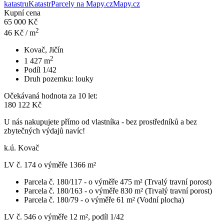
katastru
Katastr
Parcely na Mapy.cz
Mapy.cz
Kupní cena
65 000 Kč
2
46
Kč / m
Kovač, Jičín
2
1 427
m
Podíl 1/42
Druh pozemku:
louky
Očekávaná hodnota za 10 let:
180 122 Kč
U nás nakupujete přímo od vlastníka - bez prostředníků a bez
zbytečných výdajů navíc!
k.ú. Kovač
LV č. 174 o výměře 1366 m²
Parcela č. 180/117 - o výměře 475 m² (Trvalý travní porost)
Parcela č. 180/163 - o výměře 830 m² (Trvalý travní porost)
Parcela č. 180/79 - o výměře 61 m² (Vodní plocha)
LV č. 546 o výměře 12 m², podíl 1/42