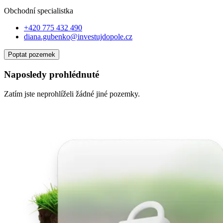
Obchodní specialist
ka
+420 775 432 490
diana.gubenko@investujdopole.cz
Poptat pozemek
Naposledy prohlédnuté
Zatím jste neprohlíželi žádné jiné pozemky.