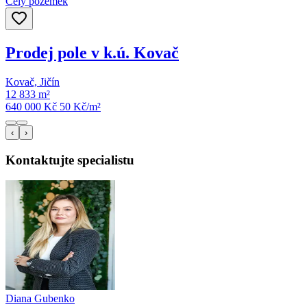
Celý pozemek
Prodej pole v k.ú. Kovač
Kovač, Jičín
12 833 m²
640 000 Kč
50
Kč/m²
‹
›
Kontaktujte specialistu
Diana Gubenko