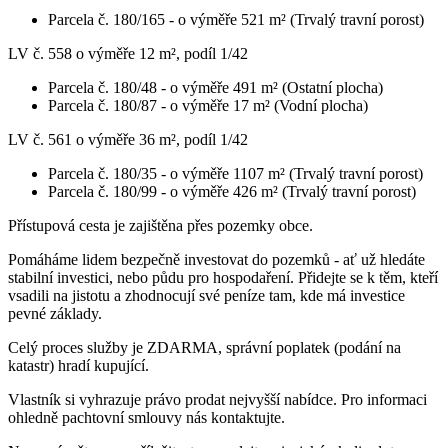
Parcela č. 180/165 - o výměře 521 m² (Trvalý travní porost)
LV č. 558 o výměře 12 m², podíl 1/42
Parcela č. 180/48 - o výměře 491 m² (Ostatní plocha)
Parcela č. 180/87 - o výměře 17 m² (Vodní plocha)
LV č. 561 o výměře 36 m², podíl 1/42
Parcela č. 180/35 - o výměře 1107 m² (Trvalý travní porost)
Parcela č. 180/99 - o výměře 426 m² (Trvalý travní porost)
Přístupová cesta je zajištěna přes pozemky obce.
Pomáháme lidem bezpečně investovat do pozemků - ať už hledáte
stabilní investici, nebo půdu pro hospodaření. Přidejte se k těm, kteří
vsadili na jistotu a zhodnocují své peníze tam, kde má investice
pevné základy.
Celý proces služby je ZDARMA, správní poplatek (podání na
katastr) hradí kupující.
Vlastník si vyhrazuje právo prodat nejvyšší nabídce. Pro informaci
ohledně pachtovní smlouvy nás kontaktujte.