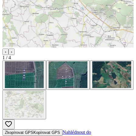
‹
›
1
/
4
Nahlédnout do
Zkopírovat GPS
Kopírovat GPS