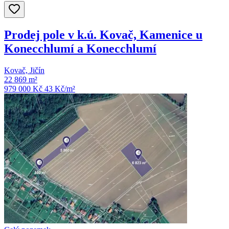
Prodej pole v k.ú. Kovač, Kamenice u
Konecchlumí a Konecchlumí
Kovač, Jičín
22 869 m²
979 000 Kč
43
Kč/m²