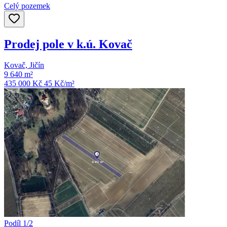
Celý pozemek
Prodej pole v k.ú. Kovač
Kovač, Jičín
9 640 m²
435 000 Kč
45
Kč/m²
Podíl 1/2