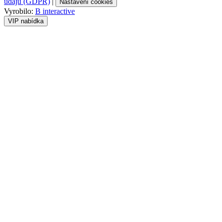
údajů (GDPR)
|
Nastavení cookies
Vyrobilo:
B interactive
VIP nabídka