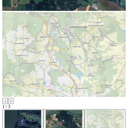
‹
›
1
/
3