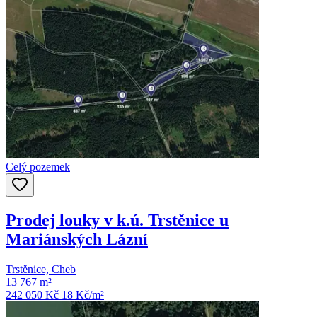
Celý pozemek
Prodej louky v k.ú. Trstěnice u
Mariánských Lázní
Trstěnice, Cheb
13 767 m²
242 050 Kč
18
Kč/m²