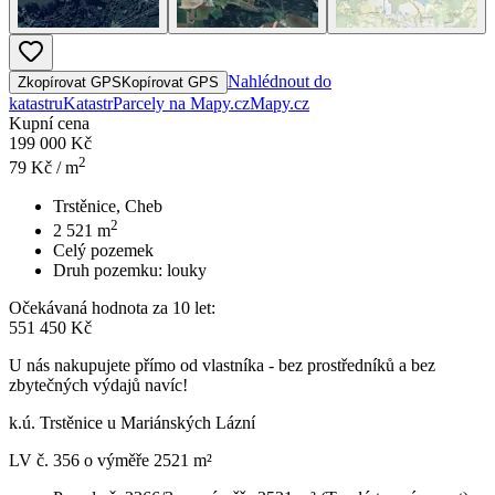
Nahlédnout do
Zkopírovat GPS
Kopírovat GPS
katastru
Katastr
Parcely na Mapy.cz
Mapy.cz
Kupní cena
199 000 Kč
2
79
Kč / m
Trstěnice, Cheb
2
2 521
m
Celý pozemek
Druh pozemku:
louky
Očekávaná hodnota za 10 let:
551 450 Kč
U nás nakupujete přímo od vlastníka - bez prostředníků a bez
zbytečných výdajů navíc!
k.ú. Trstěnice u Mariánských Lázní
LV č. 356 o výměře 2521 m²