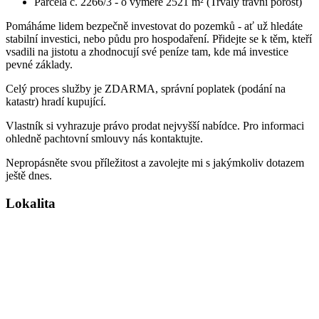
Parcela č. 2266/3 - o výměře 2521 m² (Trvalý travní porost)
Pomáháme lidem bezpečně investovat do pozemků - ať už hledáte
stabilní investici, nebo půdu pro hospodaření. Přidejte se k těm, kteří
vsadili na jistotu a zhodnocují své peníze tam, kde má investice
pevné základy.
Celý proces služby je ZDARMA, správní poplatek (podání na
katastr) hradí kupující.
Vlastník si vyhrazuje právo prodat nejvyšší nabídce. Pro informaci
ohledně pachtovní smlouvy nás kontaktujte.
Nepropásněte svou příležitost a zavolejte mi s jakýmkoliv dotazem
ještě dnes.
Lokalita