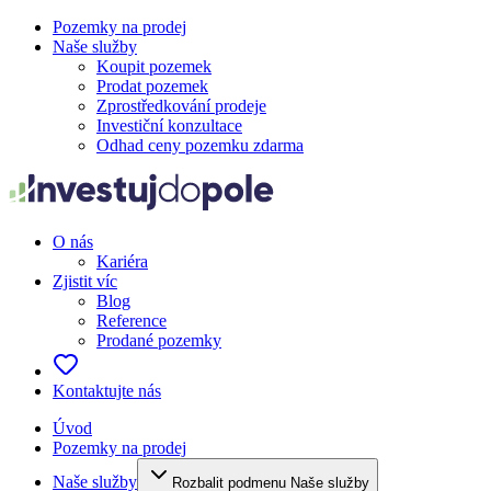
Pozemky na prodej
Naše služby
Koupit pozemek
Prodat pozemek
Zprostředkování prodeje
Investiční konzultace
Odhad ceny pozemku zdarma
O nás
Kariéra
Zjistit víc
Blog
Reference
Prodané pozemky
Kontaktujte nás
Úvod
Pozemky na prodej
Naše služby
Rozbalit podmenu Naše služby