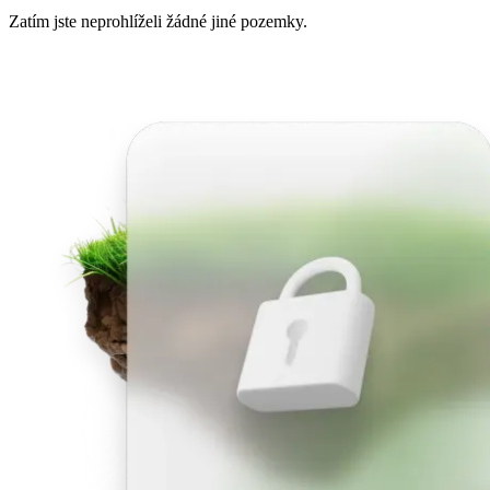
Zatím jste neprohlíželi žádné jiné pozemky.