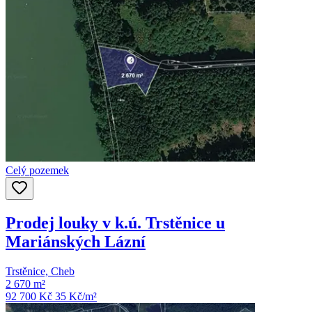
Celý pozemek
Prodej louky v k.ú. Trstěnice u
Mariánských Lázní
Trstěnice, Cheb
2 670 m²
92 700 Kč
35
Kč/m²