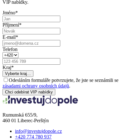
VIP nabídky.
Jméno
*
Příjmení
*
E-mail
*
Telefon
Kraj
*
Vyberte kraj…
Odesláním formuláře potvrzujete, že jste se seznámili se
zásadami ochrany osobních údajů
.
Chci odebírat VIP nabídky
Rumunská 655/9,
460 01 Liberec-Perštýn
info@investujdopole.cz
+420 774 780 937