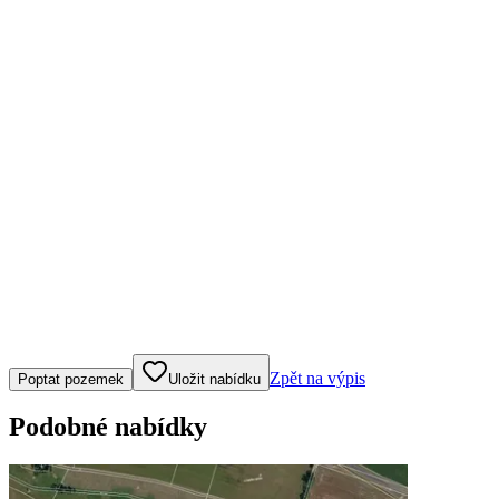
Klepněte nebo klikněte pro ovládání mapy
Zpět na výpis
Poptat pozemek
Uložit nabídku
Podobné nabídky