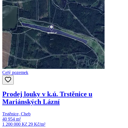
Celý pozemek
Prodej louky v k.ú. Trstěnice u
Mariánských Lázní
Trstěnice, Cheb
40 954 m²
1 200 000 Kč
29
Kč/m²