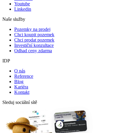
Youtube
Linkedin
Naše služby
Pozemky na prodej
Chci koupit pozemek
Chci prodat pozemek
Investiční konzultace
Odhad ceny zdarma
IDP
O nás
Reference
Blog
Kariéra
Kontakt
Sleduj sociální sítě