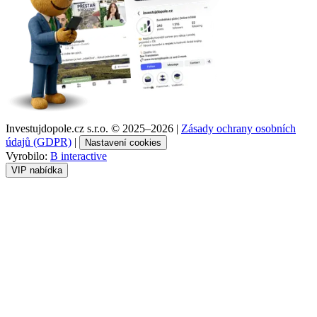
Investujdopole.cz s.r.o. ©
2025–2026
|
Zásady ochrany osobních
údajů (GDPR)
|
Nastavení cookies
Vyrobilo:
B interactive
VIP nabídka