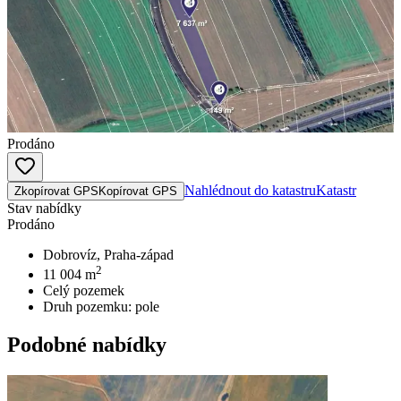
Prodáno
Nahlédnout do katastru
Katastr
Zkopírovat GPS
Kopírovat GPS
Stav nabídky
Prodáno
Dobrovíz, Praha-západ
2
11 004
m
Celý pozemek
Druh pozemku:
pole
Podobné nabídky