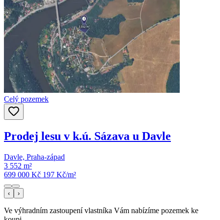
Celý pozemek
Prodej lesu v k.ú. Sázava u Davle
Davle, Praha-západ
3 552 m²
699 000 Kč
197
Kč/m²
‹
›
Ve výhradním zastoupení vlastníka Vám nabízíme pozemek ke
koupi.