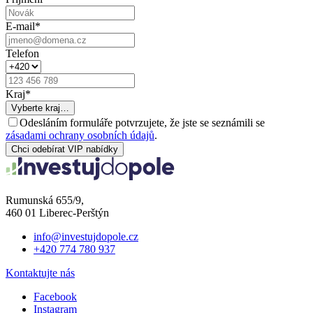
E-mail
*
Telefon
Kraj
*
Vyberte kraj…
Odesláním formuláře potvrzujete, že jste se seznámili se
zásadami ochrany osobních údajů
.
Chci odebírat VIP nabídky
Rumunská 655/9,
460 01 Liberec-Perštýn
info@investujdopole.cz
+420 774 780 937
Kontaktujte nás
Facebook
Instagram