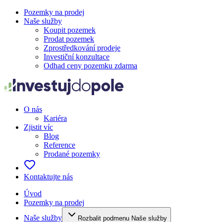
Pozemky na prodej
Naše služby
Koupit pozemek
Prodat pozemek
Zprostředkování prodeje
Investiční konzultace
Odhad ceny pozemku zdarma
O nás
Kariéra
Zjistit víc
Blog
Reference
Prodané pozemky
Kontaktujte nás
Úvod
Pozemky na prodej
Naše služby
Rozbalit podmenu Naše služby