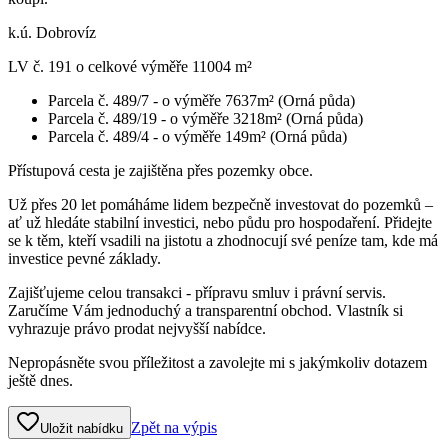
k.ú. Dobrovíz
LV č. 191 o celkové výměře 11004 m²
Parcela č. 489/7 - o výměře 7637m² (Orná půda)
Parcela č. 489/19 - o výměře 3218m² (Orná půda)
Parcela č. 489/4 - o výměře 149m² (Orná půda)
Přístupová cesta je zajištěna přes pozemky obce.
Už přes 20 let pomáháme lidem bezpečně investovat do pozemků –
ať už hledáte stabilní investici, nebo půdu pro hospodaření. Přidejte
se k těm, kteří vsadili na jistotu a zhodnocují své peníze tam, kde má
investice pevné základy.
Zajišťujeme celou transakci - přípravu smluv i právní servis.
Zaručíme Vám jednoduchý a transparentní obchod. Vlastník si
vyhrazuje právo prodat nejvyšší nabídce.
Nepropásněte svou příležitost a zavolejte mi s jakýmkoliv dotazem
ještě dnes.
Zpět na výpis
Uložit nabídku