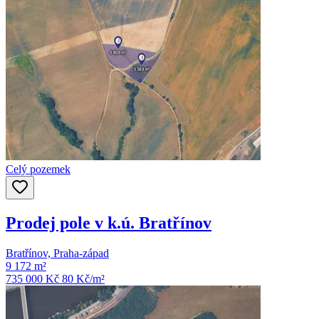
Celý pozemek
Prodej pole v k.ú. Bratřínov
Bratřínov, Praha-západ
9 172 m²
735 000 Kč
80
Kč/m²