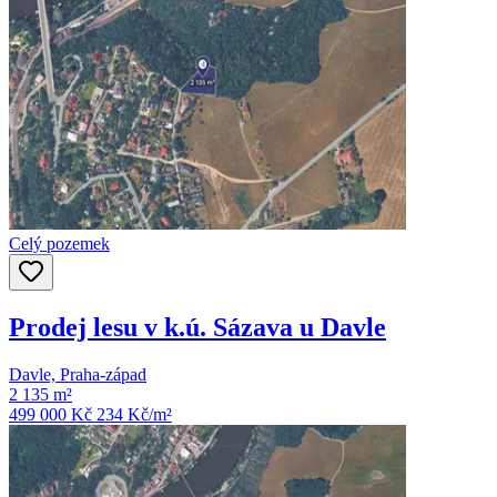
Celý pozemek
Prodej lesu v k.ú. Sázava u Davle
Davle, Praha-západ
2 135 m²
499 000 Kč
234
Kč/m²