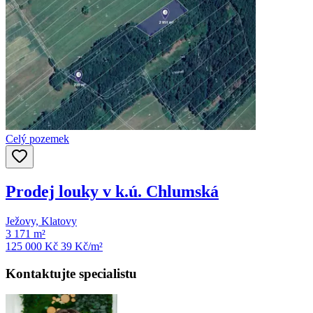
Celý pozemek
Prodej louky v k.ú. Chlumská
Ježovy, Klatovy
3 171 m²
125 000 Kč
39
Kč/m²
Kontaktujte specialistu