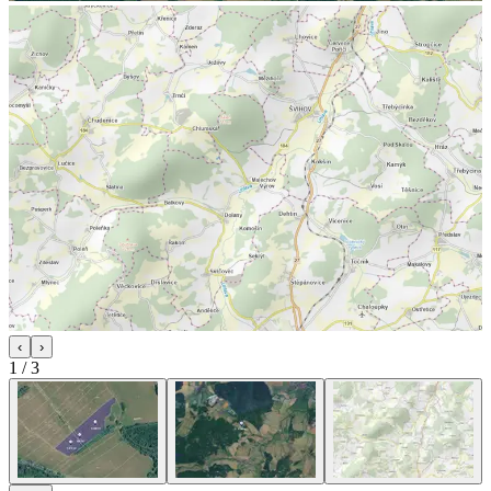
‹
›
1
/
3