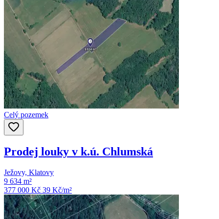
Celý pozemek
Prodej louky v k.ú. Chlumská
Ježovy, Klatovy
9 634 m²
377 000 Kč
39
Kč/m²