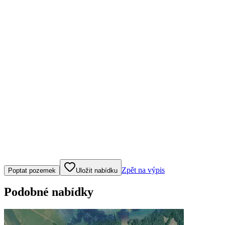
Klepněte nebo klikněte pro ovládání mapy
Zpět na výpis
Poptat pozemek
Uložit nabídku
Podobné nabídky