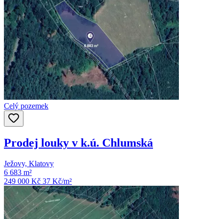
Celý pozemek
Prodej louky v k.ú. Chlumská
Ježovy, Klatovy
6 683 m²
249 000 Kč
37
Kč/m²