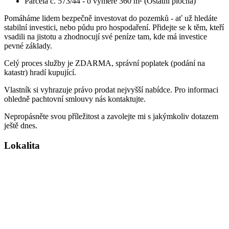
Parcela č. 573/44 - o výměře 360 m² (Ostatní plocha)
Pomáháme lidem bezpečně investovat do pozemků - ať už hledáte
stabilní investici, nebo půdu pro hospodaření. Přidejte se k těm, kteří
vsadili na jistotu a zhodnocují své peníze tam, kde má investice
pevné základy.
Celý proces služby je ZDARMA, správní poplatek (podání na
katastr) hradí kupující.
Vlastník si vyhrazuje právo prodat nejvyšší nabídce. Pro informaci
ohledně pachtovní smlouvy nás kontaktujte.
Nepropásněte svou příležitost a zavolejte mi s jakýmkoliv dotazem
ještě dnes.
Lokalita