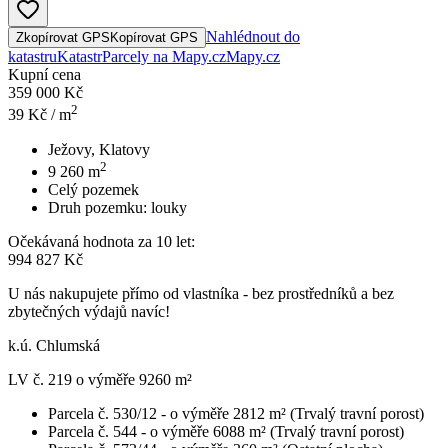
Nahlédnout do
Zkopírovat GPS
Kopírovat GPS
katastru
Katastr
Parcely na Mapy.cz
Mapy.cz
Kupní cena
359 000 Kč
2
39
Kč / m
Ježovy, Klatovy
2
9 260
m
Celý pozemek
Druh pozemku:
louky
Očekávaná hodnota za 10 let:
994 827 Kč
U nás nakupujete přímo od vlastníka - bez prostředníků a bez
zbytečných výdajů navíc!
k.ú. Chlumská
LV č. 219 o výměře 9260 m²
Parcela č. 530/12 - o výměře 2812 m² (Trvalý travní porost)
Parcela č. 544 - o výměře 6088 m² (Trvalý travní porost)