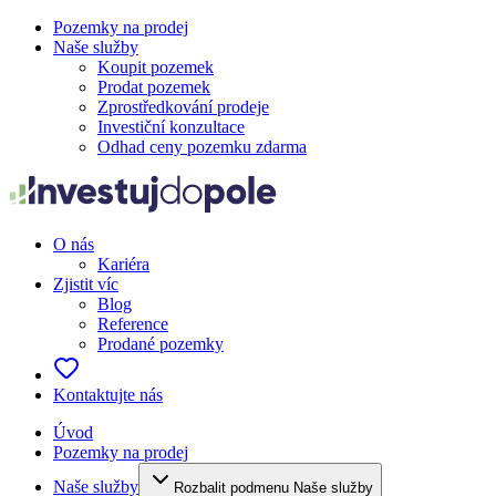
Pozemky na prodej
Naše služby
Koupit pozemek
Prodat pozemek
Zprostředkování prodeje
Investiční konzultace
Odhad ceny pozemku zdarma
O nás
Kariéra
Zjistit víc
Blog
Reference
Prodané pozemky
Kontaktujte nás
Úvod
Pozemky na prodej
Naše služby
Rozbalit podmenu Naše služby