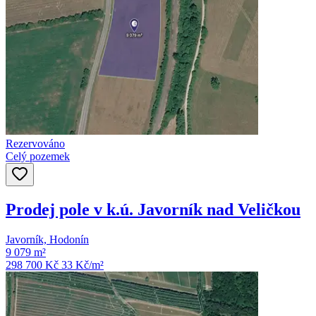
Rezervováno
Celý pozemek
Prodej pole v k.ú. Javorník nad Veličkou
Javorník, Hodonín
9 079 m²
298 700 Kč
33
Kč/m²