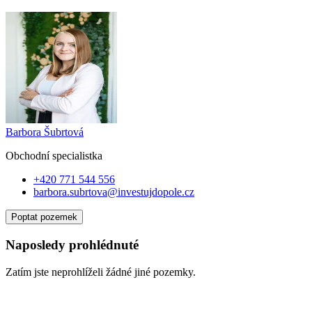
Barbora Šubrtová
Obchodní specialist
ka
+420 771 544 556
barbora.subrtova@investujdopole.cz
Poptat pozemek
Naposledy prohlédnuté
Zatím jste neprohlíželi žádné jiné pozemky.