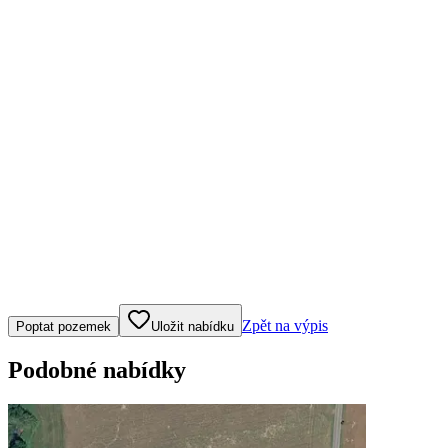
Klepněte nebo klikněte pro ovládání mapy
Zpět na výpis
Poptat pozemek
Uložit nabídku
Podobné nabídky