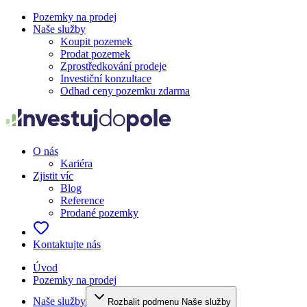
Pozemky na prodej
Naše služby
Koupit pozemek
Prodat pozemek
Zprostředkování prodeje
Investiční konzultace
Odhad ceny pozemku zdarma
O nás
Kariéra
Zjistit víc
Blog
Reference
Prodané pozemky
Kontaktujte nás
Úvod
Pozemky na prodej
Naše služby
Rozbalit podmenu Naše služby