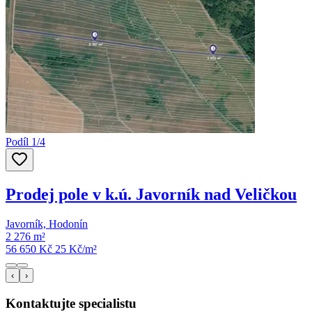
Podíl 1/4
Prodej pole v k.ú. Javorník nad Veličkou
Javorník, Hodonín
2 276 m²
56 650 Kč
25
Kč/m²
‹
›
Kontaktujte specialistu