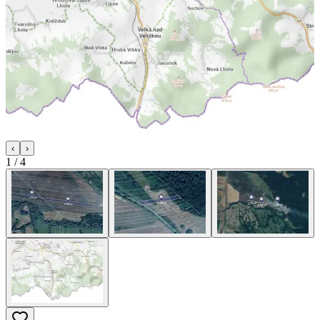
‹
›
1
/
4