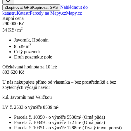
Nahlédnout do
Zkopírovat GPS
Kopírovat GPS
katastru
Katastr
Parcely na Mapy.cz
Mapy.cz
Kupní cena
290 000 Kč
2
34
Kč / m
Javorník, Hodonín
2
8 539
m
Celý pozemek
Druh pozemku:
pole
Očekávaná hodnota za 10 let:
803 620 Kč
U nás nakupujete přímo od vlastníka – bez prostředníků a bez
zbytečných výdajů navíc!
k.ú. Javorník nad Veličkou
LV č. 2533 o výměře 8539 m²
Parcela č. 10350 - o výměře 5530m² (Orná půda)
Parcela č. 10349 - o výměře 1721m² (Orná půda)
Parcela č. 10351 - o výměře 1288m² (Trvalý travní porost)