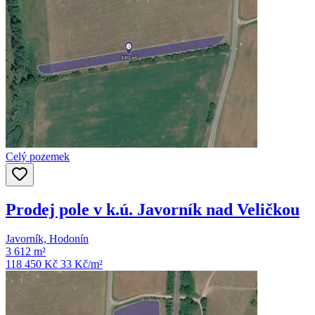
Celý pozemek
Prodej pole v k.ú. Javorník nad Veličkou
Javorník, Hodonín
3 612 m²
118 450 Kč
33
Kč/m²