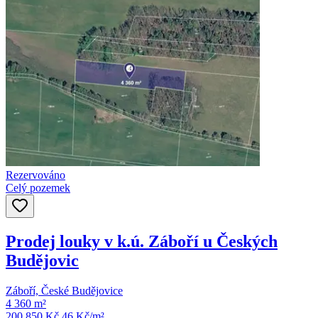
Rezervováno
Celý pozemek
Prodej louky v k.ú. Záboří u Českých
Budějovic
Záboří, České Budějovice
4 360 m²
200 850 Kč
46
Kč/m²