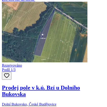
Rezervováno
Podíl 1/3
Prodej pole v k.ú. Bzí u Dolního
Bukovska
Dolní Bukovsko, České Budějovice