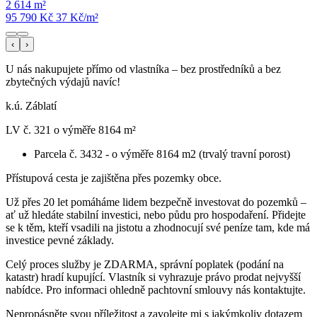
2 614 m²
95 790 Kč
37
Kč/m²
‹
›
U nás nakupujete přímo od vlastníka – bez prostředníků a bez
zbytečných výdajů navíc!
k.ú. Záblatí
LV č. 321 o výměře 8164 m²
Parcela č. 3432 - o výměře 8164 m2 (trvalý travní porost)
Přístupová cesta je zajištěna přes pozemky obce.
Už přes 20 let pomáháme lidem bezpečně investovat do pozemků –
ať už hledáte stabilní investici, nebo půdu pro hospodaření. Přidejte
se k těm, kteří vsadili na jistotu a zhodnocují své peníze tam, kde má
investice pevné základy.
Celý proces služby je ZDARMA, správní poplatek (podání na
katastr) hradí kupující. Vlastník si vyhrazuje právo prodat nejvyšší
nabídce. Pro informaci ohledně pachtovní smlouvy nás kontaktujte.
Nepropásněte svou příležitost a zavolejte mi s jakýmkoliv dotazem