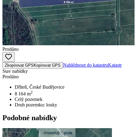
Prodáno
Nahlédnout do katastru
Katastr
Zkopírovat GPS
Kopírovat GPS
Stav nabídky
Prodáno
Dříteň, České Budějovice
2
8 164
m
Celý pozemek
Druh pozemku:
louky
Podobné nabídky