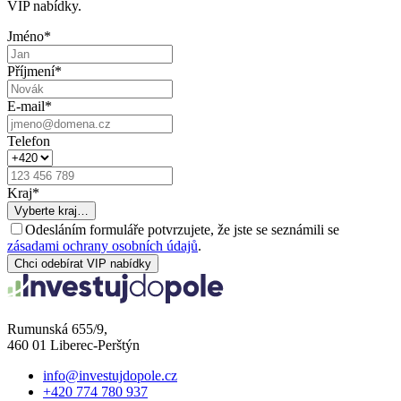
VIP nabídky.
Jméno
*
Příjmení
*
E-mail
*
Telefon
Kraj
*
Vyberte kraj…
Odesláním formuláře potvrzujete, že jste se seznámili se
zásadami ochrany osobních údajů
.
Chci odebírat VIP nabídky
Rumunská 655/9,
460 01 Liberec-Perštýn
info@investujdopole.cz
+420 774 780 937