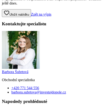
ještě dnes.
Zpět na výpis
Uložit nabídku
Kontaktujte specialistu
Barbora Šubrtová
Obchodní specialist
ka
+420 771 544 556
barbora.subrtova@investujdopole.cz
Naposledy prohlédnuté