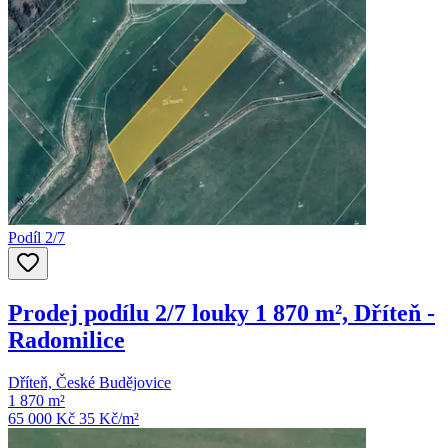
Podíl 2/7
Prodej podílu 2/7 louky 1 870 m², Dříteň -
Radomilice
Dříteň, České Budějovice
1 870 m²
65 000 Kč
35
Kč/m²