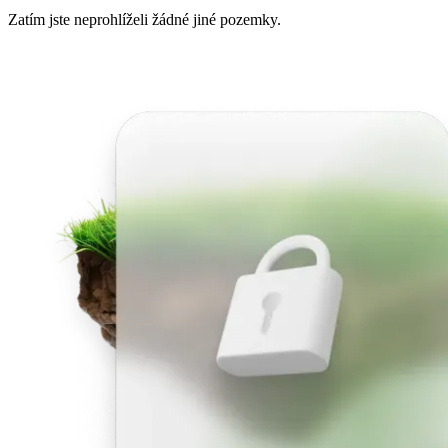
Zatím jste neprohlíželi žádné jiné pozemky.