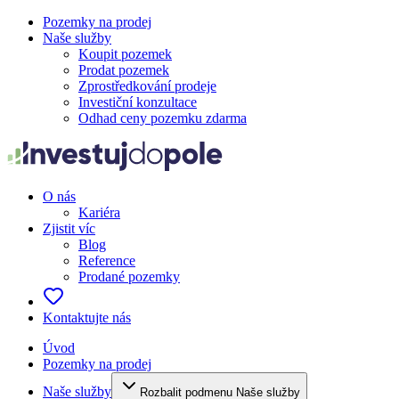
Pozemky na prodej
Naše služby
Koupit pozemek
Prodat pozemek
Zprostředkování prodeje
Investiční konzultace
Odhad ceny pozemku zdarma
O nás
Kariéra
Zjistit víc
Blog
Reference
Prodané pozemky
Kontaktujte nás
Úvod
Pozemky na prodej
Naše služby
Rozbalit podmenu Naše služby