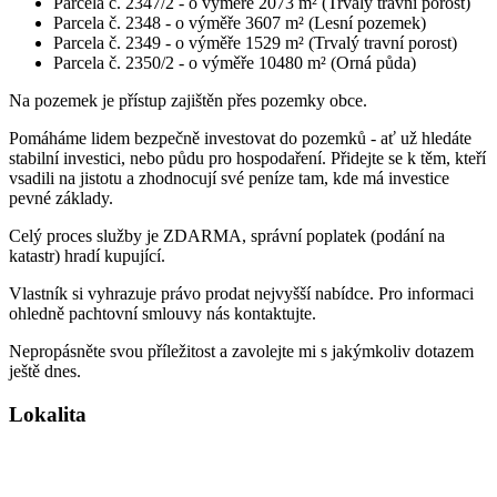
Parcela č. 2347/2 - o výměře 2073 m² (Trvalý travní porost)
Parcela č. 2348 - o výměře 3607 m² (Lesní pozemek)
Parcela č. 2349 - o výměře 1529 m² (Trvalý travní porost)
Parcela č. 2350/2 - o výměře 10480 m² (Orná půda)
Na pozemek je přístup zajištěn přes pozemky obce.
Pomáháme lidem bezpečně investovat do pozemků - ať už hledáte
stabilní investici, nebo půdu pro hospodaření. Přidejte se k těm, kteří
vsadili na jistotu a zhodnocují své peníze tam, kde má investice
pevné základy.
Celý proces služby je ZDARMA, správní poplatek (podání na
katastr) hradí kupující.
Vlastník si vyhrazuje právo prodat nejvyšší nabídce. Pro informaci
ohledně pachtovní smlouvy nás kontaktujte.
Nepropásněte svou příležitost a zavolejte mi s jakýmkoliv dotazem
ještě dnes.
Lokalita