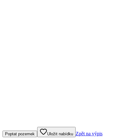
Klepněte nebo klikněte pro ovládání mapy
Zpět na výpis
Poptat pozemek
Uložit nabídku