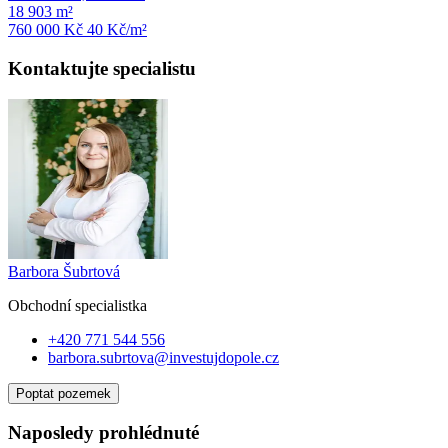
18 903 m²
760 000 Kč
40
Kč/m²
Kontaktujte specialistu
Barbora Šubrtová
Obchodní specialist
ka
+420 771 544 556
barbora.subrtova@investujdopole.cz
Poptat pozemek
Naposledy prohlédnuté