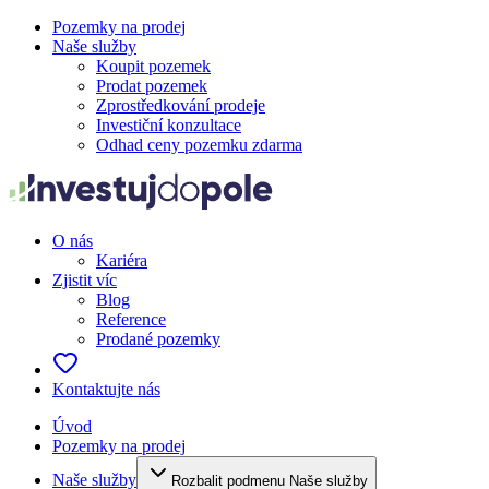
Pozemky na prodej
Naše služby
Koupit pozemek
Prodat pozemek
Zprostředkování prodeje
Investiční konzultace
Odhad ceny pozemku zdarma
O nás
Kariéra
Zjistit víc
Blog
Reference
Prodané pozemky
Kontaktujte nás
Úvod
Pozemky na prodej
Naše služby
Rozbalit podmenu Naše služby