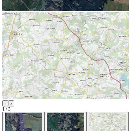
‹
›
1
/
3