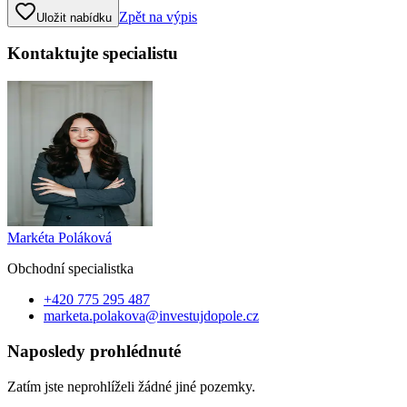
Zpět na výpis
Uložit nabídku
Kontaktujte specialistu
Markéta Poláková
Obchodní specialist
ka
+420 775 295 487
marketa.polakova@investujdopole.cz
Naposledy prohlédnuté
Zatím jste neprohlíželi žádné jiné pozemky.