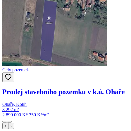
Celý pozemek
Prodej stavebního pozemku v k.ú. Ohaře
Ohaře, Kolín
8 292 m²
2 899 000 Kč
350
Kč/m²
‹
›