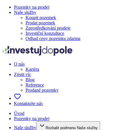
Pozemky na prodej
Naše služby
Koupit pozemek
Prodat pozemek
Zprostředkování prodeje
Investiční konzultace
Odhad ceny pozemku zdarma
O nás
Kariéra
Zjistit víc
Blog
Reference
Prodané pozemky
Kontaktujte nás
Úvod
Pozemky na prodej
Naše služby
Rozbalit podmenu Naše služby