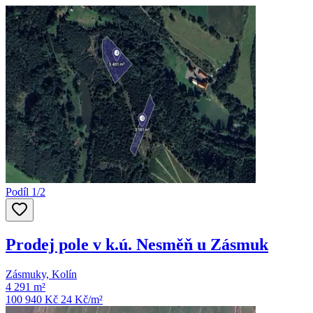
Podíl 1/2
Prodej pole v k.ú. Nesměň u Zásmuk
Zásmuky, Kolín
4 291 m²
100 940 Kč
24
Kč/m²