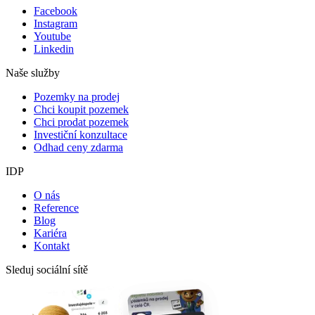
Facebook
Instagram
Youtube
Linkedin
Naše služby
Pozemky na prodej
Chci koupit pozemek
Chci prodat pozemek
Investiční konzultace
Odhad ceny zdarma
IDP
O nás
Reference
Blog
Kariéra
Kontakt
Sleduj sociální sítě