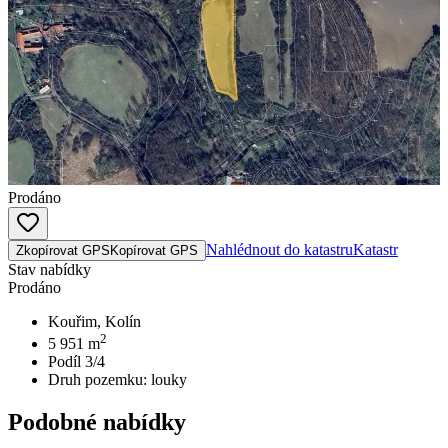
Prodáno
Nahlédnout do katastru
Katastr
Zkopírovat GPS
Kopírovat GPS
Stav nabídky
Prodáno
Kouřim, Kolín
2
5 951
m
Podíl 3/4
Druh pozemku:
louky
Podobné nabídky