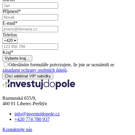
Příjmení
*
E-mail
*
Telefon
Kraj
*
Vyberte kraj…
Odesláním formuláře potvrzujete, že jste se seznámili se
zásadami ochrany osobních údajů
.
Chci odebírat VIP nabídky
Rumunská 655/9,
460 01 Liberec-Perštýn
info@investujdopole.cz
+420 774 780 937
Kontaktujte nás