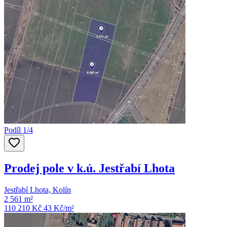
Podíl 1/4
Prodej pole v k.ú. Jestřabí Lhota
Jestřabí Lhota, Kolín
2 561 m²
110 210 Kč
43
Kč/m²