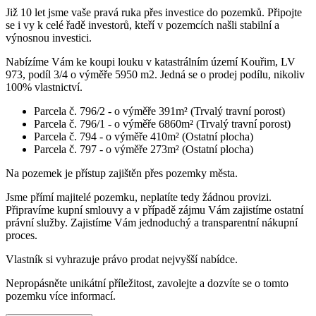
Již 10 let jsme vaše pravá ruka přes investice do pozemků. Připojte
se i vy k celé řadě investorů, kteří v pozemcích našli stabilní a
výnosnou investici.
Nabízíme Vám ke koupi louku v katastrálním území Kouřim, LV
973, podíl 3/4 o výměře 5950 m2. Jedná se o prodej podílu, nikoliv
100% vlastnictví.
Parcela č. 796/2 - o výměře 391m² (Trvalý travní porost)
Parcela č. 796/1 - o výměře 6860m² (Trvalý travní porost)
Parcela č. 794 - o výměře 410m² (Ostatní plocha)
Parcela č. 797 - o výměře 273m² (Ostatní plocha)
Na pozemek je přístup zajištěn přes pozemky města.
Jsme přímí majitelé pozemku, neplatíte tedy žádnou provizi.
Připravíme kupní smlouvy a v případě zájmu Vám zajistíme ostatní
právní služby. Zajistíme Vám jednoduchý a transparentní nákupní
proces.
Vlastník si vyhrazuje právo prodat nejvyšší nabídce.
Nepropásněte unikátní příležitost, zavolejte a dozvíte se o tomto
pozemku více informací.