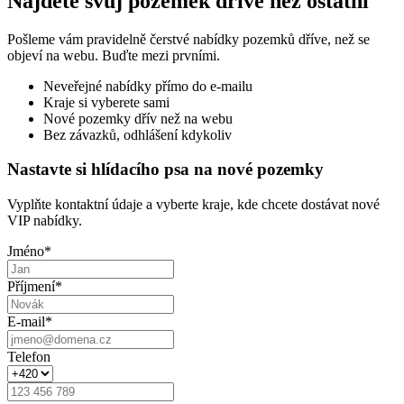
Najděte svůj pozemek dříve než ostatní
Pošleme vám pravidelně čerstvé nabídky pozemků dříve, než se
objeví na webu. Buďte mezi prvními.
Neveřejné nabídky přímo do e-mailu
Kraje si vyberete sami
Nové pozemky dřív než na webu
Bez závazků, odhlášení kdykoliv
Nastavte si hlídacího psa na nové pozemky
Vyplňte kontaktní údaje a vyberte kraje, kde chcete dostávat nové
VIP nabídky.
Jméno
*
Příjmení
*
E-mail
*
Telefon