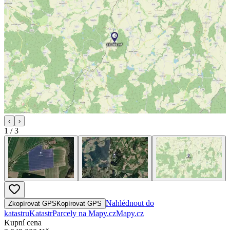
‹
›
1
/
3
Nahlédnout do
Zkopírovat GPS
Kopírovat GPS
katastru
Katastr
Parcely na Mapy.cz
Mapy.cz
Kupní cena