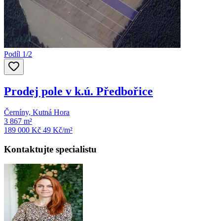
Podíl 1/2
Prodej pole v k.ú. Předbořice
Černíny, Kutná Hora
3 867 m²
189 000 Kč
49
Kč/m²
Kontaktujte specialistu