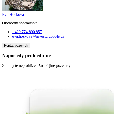
Eva Hošková
Obchodní specialist
ka
+420 774 890 857
eva.hoskova@investujdopole.cz
Poptat pozemek
Naposledy prohlédnuté
Zatím jste neprohlíželi žádné jiné pozemky.