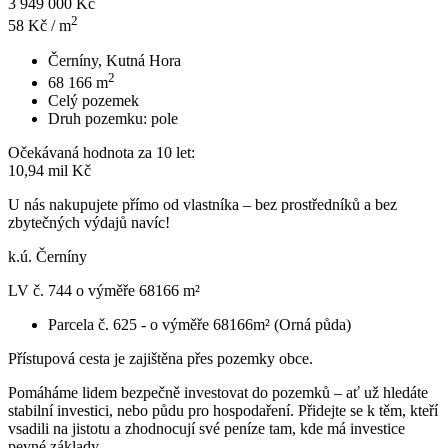
3 949 000 Kč
2
58
Kč / m
Černíny, Kutná Hora
2
68 166
m
Celý pozemek
Druh pozemku:
pole
Očekávaná hodnota za 10 let:
10,94 mil Kč
U nás nakupujete přímo od vlastníka – bez prostředníků a bez
zbytečných výdajů navíc!
k.ú. Černíny
LV č. 744 o výměře 68166 m²
Parcela č. 625 - o výměře 68166m² (Orná půda)
Přístupová cesta je zajištěna přes pozemky obce.
Pomáháme lidem bezpečně investovat do pozemků – ať už hledáte
stabilní investici, nebo půdu pro hospodaření. Přidejte se k těm, kteří
vsadili na jistotu a zhodnocují své peníze tam, kde má investice
pevné základy.