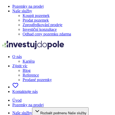
Pozemky na prodej
Naše služby
Koupit pozemek
Prodat pozemek
Zprostředkování prodeje
Investiční konzultace
Odhad ceny pozemku zdarma
O nás
Kariéra
Zjistit víc
Blog
Reference
Prodané pozemky
Kontaktujte nás
Úvod
Pozemky na prodej
Naše služby
Rozbalit podmenu Naše služby