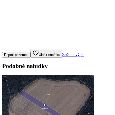
Klepněte nebo klikněte pro ovládání mapy
Zpět na výpis
Poptat pozemek
Uložit nabídku
Podobné nabídky