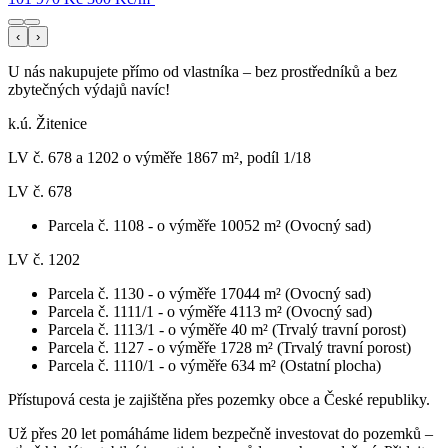
‹
›
U nás nakupujete přímo od vlastníka – bez prostředníků a bez
zbytečných výdajů navíc!
k.ú. Žitenice
LV č. 678 a 1202 o výměře 1867 m², podíl 1/18
LV č. 678
Parcela č. 1108 - o výměře 10052 m² (Ovocný sad)
LV č. 1202
Parcela č. 1130 - o výměře 17044 m² (Ovocný sad)
Parcela č. 1111/1 - o výměře 4113 m² (Ovocný sad)
Parcela č. 1113/1 - o výměře 40 m² (Trvalý travní porost)
Parcela č. 1127 - o výměře 1728 m² (Trvalý travní porost)
Parcela č. 1110/1 - o výměře 634 m² (Ostatní plocha)
Přístupová cesta je zajištěna přes pozemky obce a České republiky.
Už přes 20 let pomáháme lidem bezpečně investovat do pozemků –