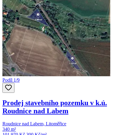
Podíl 1/9
Prodej stavebního pozemku v k.ú.
Roudnice nad Labem
Roudnice nad Labem, Litoměřice
340 m²
101 970 Kč
300
Kč/m²