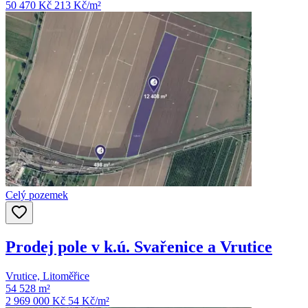
50 470 Kč
213
Kč/m²
Celý pozemek
Prodej pole v k.ú. Svařenice a Vrutice
Vrutice, Litoměřice
54 528 m²
2 969 000 Kč
54
Kč/m²