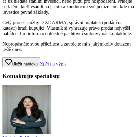
ať už hledáte stabilní investici, nebo půdu pro hospodaření. Přidejte
se k těm, kteří vsadili na jistotu a zhodnocují své peníze tam, kde má
investice pevné základy.
Celý proces služby je ZDARMA, správní poplatek (podání na
katastr) hradí kupující. Vlastník si vyhrazuje právo prodat nejvyšší
nabídce. Pro informaci ohledně pachtovní smlouvy nás kontaktujte.
Nepropásněte svou příležitost a zavolejte mi s jakýmkoliv dotazem
ještě dnes.
Zpět na výpis
Uložit nabídku
Kontaktujte specialistu