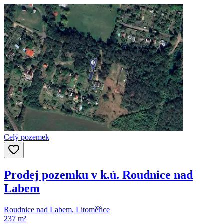
Celý pozemek
Prodej pozemku v k.ú. Roudnice nad
Labem
Roudnice nad Labem, Litoměřice
237 m²