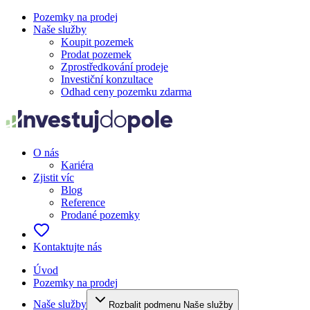
Pozemky na prodej
Naše služby
Koupit pozemek
Prodat pozemek
Zprostředkování prodeje
Investiční konzultace
Odhad ceny pozemku zdarma
O nás
Kariéra
Zjistit víc
Blog
Reference
Prodané pozemky
Kontaktujte nás
Úvod
Pozemky na prodej
Naše služby
Rozbalit podmenu Naše služby