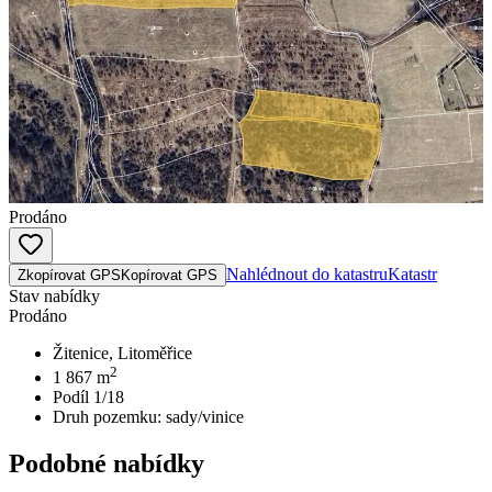
Prodáno
Nahlédnout do katastru
Katastr
Zkopírovat GPS
Kopírovat GPS
Stav nabídky
Prodáno
Žitenice, Litoměřice
2
1 867
m
Podíl 1/18
Druh pozemku:
sady/vinice
Podobné nabídky