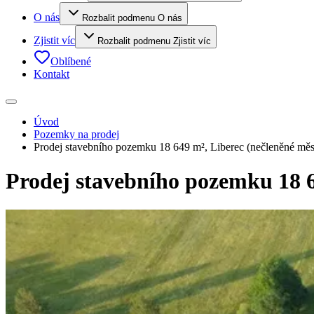
O nás
Rozbalit podmenu O nás
Zjistit víc
Rozbalit podmenu Zjistit víc
Oblíbené
Kontakt
Úvod
Pozemky na prodej
Prodej stavebního pozemku 18 649 m², Liberec (nečleněné měs
Prodej stavebního pozemku 18 6