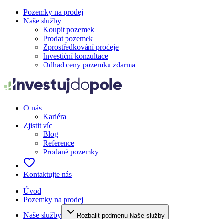
Pozemky na prodej
Naše služby
Koupit pozemek
Prodat pozemek
Zprostředkování prodeje
Investiční konzultace
Odhad ceny pozemku zdarma
O nás
Kariéra
Zjistit víc
Blog
Reference
Prodané pozemky
Kontaktujte nás
Úvod
Pozemky na prodej
Naše služby
Rozbalit podmenu Naše služby