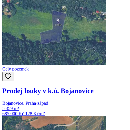
Celý pozemek
Prodej louky v k.ú. Bojanovice
Bojanovice, Praha-západ
5 359 m²
685 000 Kč
128
Kč/m²