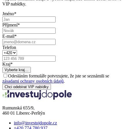
VIP nabídky.
Jméno
*
Příjmení
*
E-mail
*
Telefon
Kraj
*
Vyberte kraj…
Odesláním formuláře potvrzujete, že jste se seznámili se
zásadami ochrany osobních údajů
.
Chci odebírat VIP nabídky
Rumunská 655/9,
460 01 Liberec-Perštýn
info@investujdopole.cz
+420 774 780 937