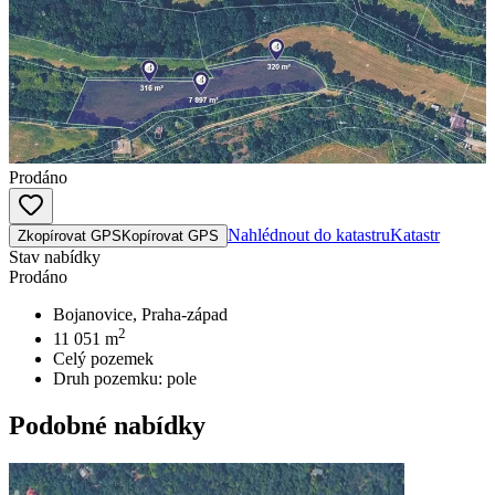
Prodáno
Nahlédnout do katastru
Katastr
Zkopírovat GPS
Kopírovat GPS
Stav nabídky
Prodáno
Bojanovice, Praha-západ
2
11 051
m
Celý pozemek
Druh pozemku:
pole
Podobné nabídky