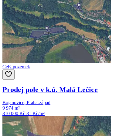
Celý pozemek
Prodej pole v k.ú. Malá Lečice
Bojanovice, Praha-západ
9 974 m²
810 000 Kč
81
Kč/m²