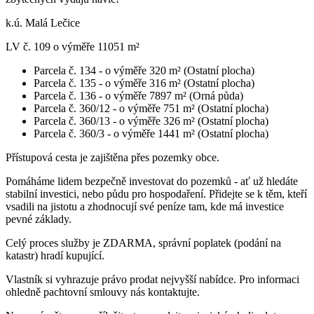
k.ú. Malá Lečice
LV č. 109 o výměře 11051 m²
Parcela č. 134 - o výměře 320 m² (Ostatní plocha)
Parcela č. 135 - o výměře 316 m² (Ostatní plocha)
Parcela č. 136 - o výměře 7897 m² (Orná půda)
Parcela č. 360/12 - o výměře 751 m² (Ostatní plocha)
Parcela č. 360/13 - o výměře 326 m² (Ostatní plocha)
Parcela č. 360/3 - o výměře 1441 m² (Ostatní plocha)
Přístupová cesta je zajištěna přes pozemky obce.
Pomáháme lidem bezpečně investovat do pozemků - ať už hledáte
stabilní investici, nebo půdu pro hospodaření. Přidejte se k těm, kteří
vsadili na jistotu a zhodnocují své peníze tam, kde má investice
pevné základy.
Celý proces služby je ZDARMA, správní poplatek (podání na
katastr) hradí kupující.
Vlastník si vyhrazuje právo prodat nejvyšší nabídce. Pro informaci
ohledně pachtovní smlouvy nás kontaktujte.