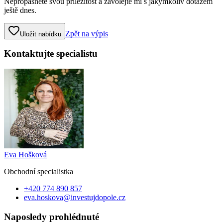
Nepropásněte svou příležitost a zavolejte mi s jakýmkoliv dotazem
ještě dnes.
Zpět na výpis
Uložit nabídku
Kontaktujte specialistu
Eva Hošková
Obchodní specialist
ka
+420 774 890 857
eva.hoskova@investujdopole.cz
Naposledy prohlédnuté