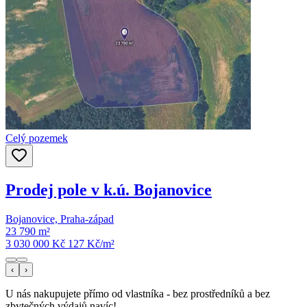
Celý pozemek
Prodej pole v k.ú. Bojanovice
Bojanovice, Praha-západ
23 790 m²
3 030 000 Kč
127
Kč/m²
‹
›
U nás nakupujete přímo od vlastníka - bez prostředníků a bez
zbytečných výdajů navíc!