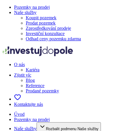
Pozemky na prodej
Naše služby
Koupit pozemek
Prodat pozemek
Zprostředkování prodeje
Investiční konzultace
Odhad ceny pozemku zdarma
O nás
Kariéra
Zjistit víc
Blog
Reference
Prodané pozemky
Kontaktujte nás
Úvod
Pozemky na prodej
Naše služby
Rozbalit podmenu Naše služby