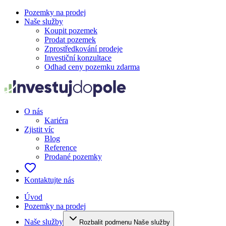
Pozemky na prodej
Naše služby
Koupit pozemek
Prodat pozemek
Zprostředkování prodeje
Investiční konzultace
Odhad ceny pozemku zdarma
O nás
Kariéra
Zjistit víc
Blog
Reference
Prodané pozemky
Kontaktujte nás
Úvod
Pozemky na prodej
Naše služby
Rozbalit podmenu Naše služby