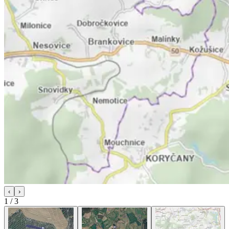
‹
›
1
/
3