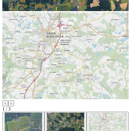
‹
›
1
/
3