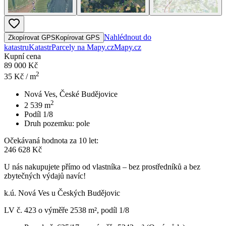
Nahlédnout do
Zkopírovat GPS
Kopírovat GPS
katastru
Katastr
Parcely na Mapy.cz
Mapy.cz
Kupní cena
89 000 Kč
2
35
Kč / m
Nová Ves, České Budějovice
2
2 539
m
Podíl 1/8
Druh pozemku:
pole
Očekávaná hodnota za 10 let:
246 628 Kč
U nás nakupujete přímo od vlastníka – bez prostředníků a bez
zbytečných výdajů navíc!
k.ú. Nová Ves u Českých Budějovic
LV č. 423 o výměře 2538 m², podíl 1/8