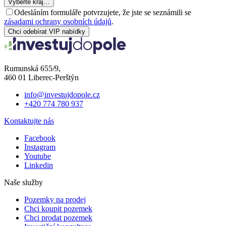
Vyberte kraj…
Odesláním formuláře potvrzujete, že jste se seznámili se
zásadami ochrany osobních údajů
.
Chci odebírat VIP nabídky
Rumunská 655/9,
460 01 Liberec-Perštýn
info@investujdopole.cz
+420 774 780 937
Kontaktujte nás
Facebook
Instagram
Youtube
Linkedin
Naše služby
Pozemky na prodej
Chci koupit pozemek
Chci prodat pozemek