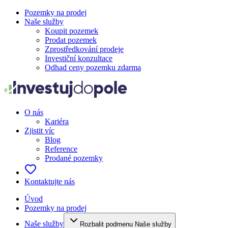
Pozemky na prodej
Naše služby
Koupit pozemek
Prodat pozemek
Zprostředkování prodeje
Investiční konzultace
Odhad ceny pozemku zdarma
O nás
Kariéra
Zjistit víc
Blog
Reference
Prodané pozemky
Kontaktujte nás
Úvod
Pozemky na prodej
Naše služby
Rozbalit podmenu Naše služby