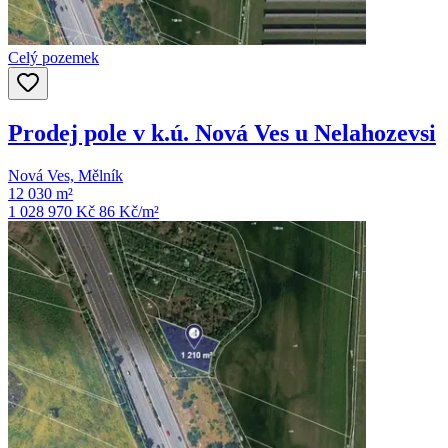
Celý pozemek
Prodej pole v k.ú. Nová Ves u Nelahozevsi
Nová Ves, Mělník
12 030 m²
1 028 970 Kč
86
Kč/m²