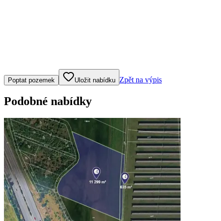
Klepněte nebo klikněte pro ovládání mapy
Zpět na výpis
Poptat pozemek
Uložit nabídku
Podobné nabídky