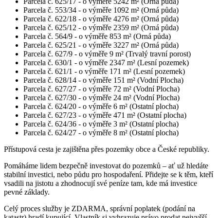
Parcela č. 625/17 - o výměře 5242 m² (Orná půda)
Parcela č. 553/34 - o výměře 1092 m² (Orná půda)
Parcela č. 622/18 - o výměře 4276 m² (Orná půda)
Parcela č. 625/12 - o výměře 2359 m² (Orná půda)
Parcela č. 564/9 - o výměře 853 m² (Orná půda)
Parcela č. 625/21 - o výměře 3227 m² (Orná půda)
Parcela č. 627/9 - o výměře 9 m² (Trvalý travní porost)
Parcela č. 630/1 - o výměře 2347 m² (Lesní pozemek)
Parcela č. 621/1 - o výměře 171 m² (Lesní pozemek)
Parcela č. 628/14 - o výměře 151 m² (Vodní Plocha)
Parcela č. 627/27 - o výměře 72 m² (Vodní Plocha)
Parcela č. 627/30 - o výměře 24 m² (Vodní Plocha)
Parcela č. 624/20 - o výměře 6 m² (Ostatní plocha)
Parcela č. 627/23 - o výměře 471 m² (Ostatní plocha)
Parcela č. 624/36 - o výměře 3 m² (Ostatní plocha)
Parcela č. 624/27 - o výměře 8 m² (Ostatní plocha)
Přístupová cesta je zajištěna přes pozemky obce a České republiky.
Pomáháme lidem bezpečně investovat do pozemků – ať už hledáte
stabilní investici, nebo půdu pro hospodaření. Přidejte se k těm, kteří
vsadili na jistotu a zhodnocují své peníze tam, kde má investice
pevné základy.
Celý proces služby je ZDARMA, správní poplatek (podání na
katastr) hradí kupující. Vlastník si vyhrazuje právo prodat nejvyšší