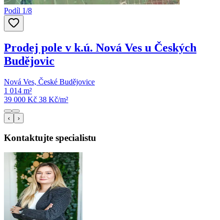
Podíl 1/8
Prodej pole v k.ú. Nová Ves u Českých
Budějovic
Nová Ves, České Budějovice
1 014 m²
39 000 Kč
38
Kč/m²
‹
›
Kontaktujte specialistu