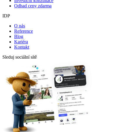
Investiční konzultace
Odhad ceny zdarma
IDP
O nás
Reference
Blog
Kariéra
Kontakt
Sleduj sociální sítě