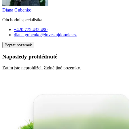
Diana Gubenko
Obchodní specialist
ka
+420 775 432 490
diana.gubenko@investujdopole.cz
Poptat pozemek
Naposledy prohlédnuté
Zatím jste neprohlíželi žádné jiné pozemky.