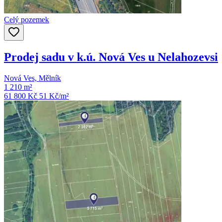
Celý pozemek
Prodej sadu v k.ú. Nová Ves u Nelahozevsi
Nová Ves, Mělník
1 210 m²
61 800 Kč
51
Kč/m²