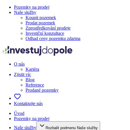
Pozemky na prodej
Naše služby
Koupit pozemek
Prodat pozemek
Zprostředkování prodeje
Investiční konzultace
Odhad ceny pozemku zdarma
O nás
Kariéra
Zjistit víc
Blog
Reference
Prodané pozemky
Kontaktujte nás
Úvod
Pozemky na prodej
Naše služby
Rozbalit podmenu Naše služby