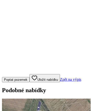
Klepněte nebo klikněte pro ovládání mapy
Zpět na výpis
Poptat pozemek
Uložit nabídku
Podobné nabídky