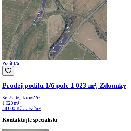
Podíl 1/6
Prodej podílu 1/6 pole 1 023 m², Zdounky
Soběsuky, Kroměříž
1 023 m²
38 000 Kč
37
Kč/m²
Kontaktujte specialistu