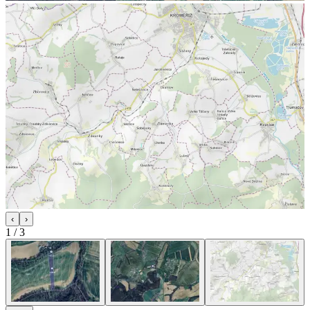
‹
›
1
/
3