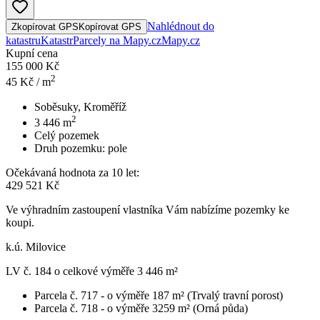
Nahlédnout do
Zkopírovat GPS
Kopírovat GPS
katastru
Katastr
Parcely na Mapy.cz
Mapy.cz
Kupní cena
155 000 Kč
2
45
Kč / m
Soběsuky, Kroměříž
2
3 446
m
Celý pozemek
Druh pozemku:
pole
Očekávaná hodnota za 10 let:
429 521 Kč
Ve výhradním zastoupení vlastníka Vám nabízíme pozemky ke
koupi.
k.ú. Milovice
LV č. 184 o celkové výměře 3 446 m²
Parcela č. 717 - o výměře 187 m² (Trvalý travní porost)
Parcela č. 718 - o výměře 3259 m² (Orná půda)