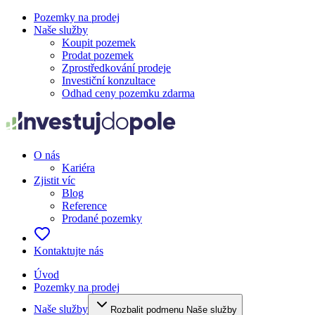
Pozemky na prodej
Naše služby
Koupit pozemek
Prodat pozemek
Zprostředkování prodeje
Investiční konzultace
Odhad ceny pozemku zdarma
O nás
Kariéra
Zjistit víc
Blog
Reference
Prodané pozemky
Kontaktujte nás
Úvod
Pozemky na prodej
Naše služby
Rozbalit podmenu Naše služby