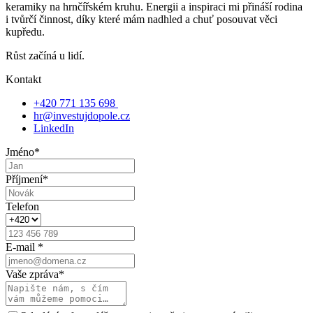
keramiky na hrnčířském kruhu. Energii a inspiraci mi přináší rodina
i tvůrčí činnost, díky které mám nadhled a chuť posouvat věci
kupředu.
Růst začíná u lidí.
Kontakt
+420 771 135 698
hr@investujdopole.cz
LinkedIn
Jméno
*
Příjmení
*
Telefon
E-mail
*
Vaše zpráva
*