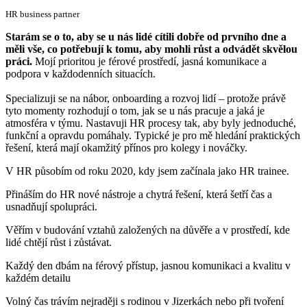
HR business partner
Starám se o to, aby se u nás lidé cítili dobře od prvního dne a
měli vše, co potřebují k tomu, aby mohli růst a odvádět skvělou
práci.
Mojí prioritou je férové prostředí, jasná komunikace a
podpora v každodenních situacích.
Specializuji se na nábor, onboarding a rozvoj lidí – protože právě
tyto momenty rozhodují o tom, jak se u nás pracuje a jaká je
atmosféra v týmu. Nastavuji HR procesy tak, aby byly jednoduché,
funkční a opravdu pomáhaly. Typické je pro mě hledání praktických
řešení, která mají okamžitý přínos pro kolegy i nováčky.
V HR působím od roku 2020, kdy jsem začínala jako HR trainee.
Přináším do HR nové nástroje a chytrá řešení, která šetří čas a
usnadňují spolupráci.
Věřím v budování vztahů založených na důvěře a v prostředí, kde
lidé chtějí růst i zůstávat.
Každý den dbám na férový přístup, jasnou komunikaci a kvalitu v
každém detailu
Volný čas trávím nejraději s rodinou v Jizerkách nebo při tvoření