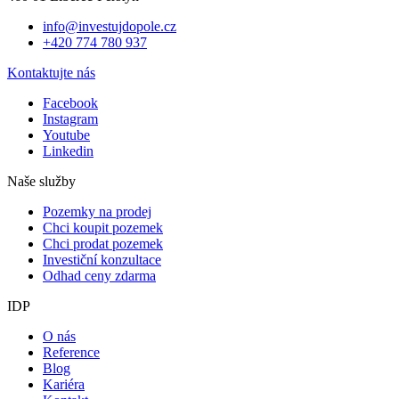
info@investujdopole.cz
+420 774 780 937
Kontaktujte nás
Facebook
Instagram
Youtube
Linkedin
Naše služby
Pozemky na prodej
Chci koupit pozemek
Chci prodat pozemek
Investiční konzultace
Odhad ceny zdarma
IDP
O nás
Reference
Blog
Kariéra