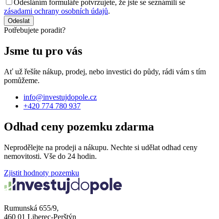
Odesláním formuláře potvrzujete, že jste se seznámili se
zásadami ochrany osobních údajů
.
Odeslat
Potřebujete poradit?
Jsme tu pro vás
Ať už řešíte nákup, prodej, nebo investici do půdy, rádi vám s tím
pomůžeme.
info@investujdopole.cz
+420 774 780 937
Odhad ceny pozemku zdarma
Neprodělejte na prodeji a nákupu. Nechte si udělat odhad ceny
nemovitosti. Vše do 24 hodin.
Zjistit hodnoty pozemku
Rumunská 655/9,
460 01 Liberec-Perštýn