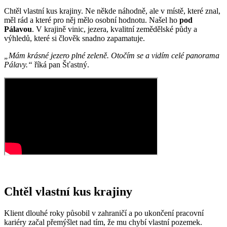
Chtěl vlastní kus krajiny. Ne někde náhodně, ale v místě, které znal,
měl rád a které pro něj mělo osobní hodnotu. Našel ho
pod
Pálavou
. V krajině vinic, jezera, kvalitní zemědělské půdy a
výhledů, které si člověk snadno zapamatuje.
„Mám krásné jezero plné zeleně. Otočím se a vidím celé panorama
Pálavy.“
říká pan Šťastný.
Chtěl vlastní kus krajiny
Klient dlouhé roky působil v zahraničí a po ukončení pracovní
kariéry začal přemýšlet nad tím, že mu chybí vlastní pozemek.