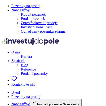
Pozemky na prodej
Naše služby
Koupit pozemek
Prodat pozemek
Zprostředkování prodeje
Investiční konzultace
Odhad ceny pozemku zdarma
O nás
Kariéra
Zjistit víc
Blog
Reference
Prodané pozemky
Kontaktujte nás
Úvod
Pozemky na prodej
Naše služby
Rozbalit podmenu Naše služby