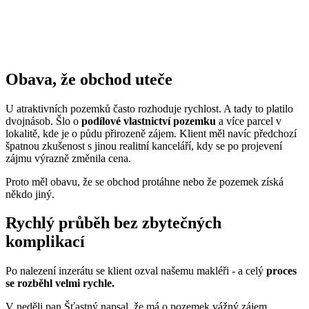
Obava, že obchod uteče
U atraktivních pozemků často rozhoduje rychlost. A tady to platilo
dvojnásob. Šlo o
podílové vlastnictví pozemku
a více parcel v
lokalitě, kde je o půdu přirozeně zájem. Klient měl navíc předchozí
špatnou zkušenost s jinou realitní kanceláří, kdy se po projevení
zájmu výrazně změnila cena.
Proto měl obavu, že se obchod protáhne nebo že pozemek získá
někdo jiný.
Rychlý průběh bez zbytečných
komplikací
Po nalezení inzerátu se klient ozval našemu makléři - a celý
proces
se rozběhl velmi rychle.
V neděli pan Šťastný napsal, že má o pozemek vážný zájem.